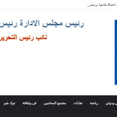
صالا هاتفيا برئيس وزراء اليونان
 ودولي
رياضة
نقابات
مجتمع المحامين
فن وثقافة
توك شو