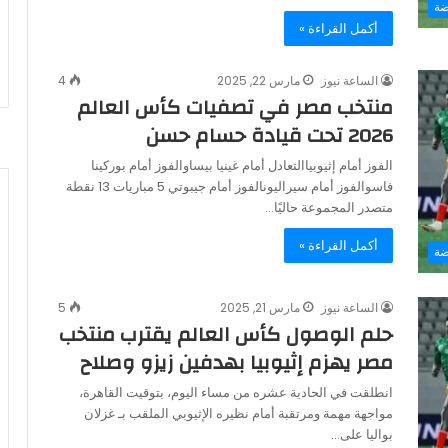
ضة
أكمل القراءة »
الساعة نيوز
مارس 22, 2025
4
منتخب مصر في تصفيات كأس العالم
2026 تحت قيادة حسام حسن
الفوز أمام إثيوبياالتعادل أمام غينيا بيساوالفوز أمام بوركينا
فاسوالفوز أمام سيراليونالفوز أمام جيبوتي 5 مباريات 13 نقطة
متصدر المجموعة حاليًا…
أكمل القراءة »
ضة
الساعة نيوز
مارس 21, 2025
5
حلم الوصول كأس العالم يقترب منتخب
مصر يهزم إثيوبيا بهدفين زيزو وصلاح
انطلقت في الحادية عشره من مساء اليوم، بتوقيت القاهرة،
مواجهة مهمة ومرتقبة أمام نظيره الإثيوبي الملقب بـ غزلان
بواليا على…