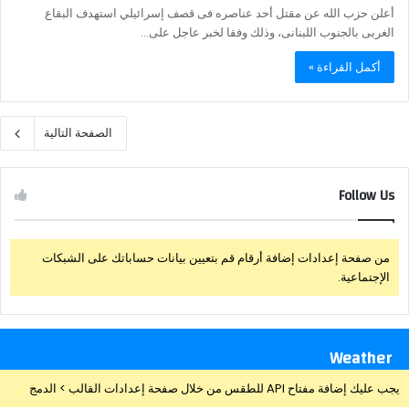
أعلن حزب الله عن مقتل أحد عناصره فى قصف إسرائيلي استهدف البقاع
الغربى بالجنوب اللبنانى، وذلك وفقا لخبر عاجل على…
أكمل القراءة »
الصفحة التالية
Follow Us
من صفحة إعدادات إضافة أرقام قم بتعيين بيانات حساباتك على الشبكات
الإجتماعية.
Weather
يجب عليك إضافة مفتاح API للطقس من خلال صفحة إعدادات القالب > الدمج