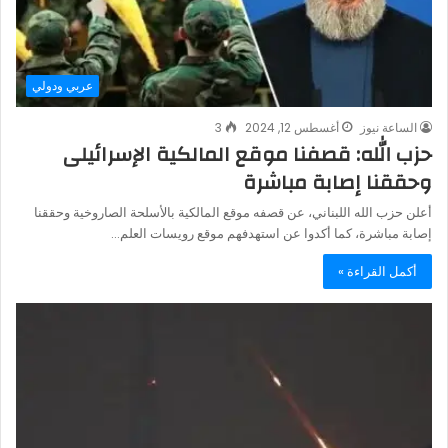
عربي ودولي
الساعة نيوز
أغسطس 12, 2024
3
حزب الله: قصفنا موقع المالكية الإسرائيلى
‏وحققنا إصابة مباشرة‏
أعلن حزب الله اللبناني، عن قصفه موقع المالكية ‏بالأسلحة الصاروخية وحققنا
إصابة مباشرة‏، كما أكدوا عن استهدفهم موقع رويسات ‏العلم…
أكمل القراءة »