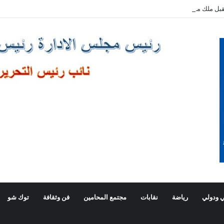
بل ملك مملكة البحرين الشقيقة
 ودولي
رياضة
نقابات
مجتمع المحامين
فن وثقافة
توك شو