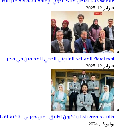
VoiSee: جسر تواصل مبتكر لذوي الإعاقة السمعية عبر النظارات الذكية
فبراير 12, 2025
BaraLegal: المساعد القانوني الذكي للمحامين في مصر
فبراير 12, 2025
طلاب جامعة بنها يبتكرون تطبيق ” عين حورس ” لاكتشاف ال
يوليو 15, 2024