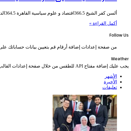
ألسن كفر الشيخ 366.5اقتصاد و علوم سياسية القاهرة 364.5الدراسات الاقتصادية والعلوم السياسة الإسكندرية 358.5ألسن عين شمس 358.5ألسن قناة السويس بالإسماعيلية…
أكمل القراءة »
Follow Us
من صفحة إعدادات إضافة أرقام قم بتعيين بيانات حساباتك على 
Weather
يجب عليك إضافة مفتاح API للطقس من خلال صفحة إعدادات القالب > الدمج
الأشهر
الأخيرة
تعليقات