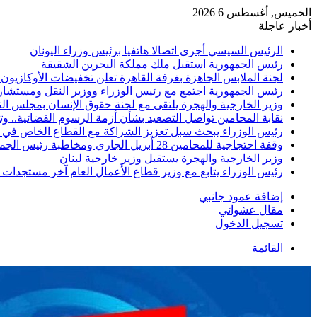
الخميس, أغسطس 6 2026
أخبار عاجلة
الرئيس السيسي أجرى اتصالا هاتفيا برئيس وزراء اليونان
رئيس الجمهورية استقبل ملك مملكة البحرين الشقيقة
لجنة الملابس الجاهزة بغرفة القاهرة تعلن تخفيضات الأوكازيون الصيفي.. تبدأ م
رئيس الجمهورية اجتمع مع رئيس الوزراء ووزير النقل ومستشار
وزير الخارجية والهجرة يلتقى مع لجنة حقوق الإنسان بمجلس ال
نقابة المحامين تواصل التصعيد بشأن أزمة الرسوم القضائية.. و
رئيس الوزراء يبحث سبل تعزيز الشراكة مع القطاع الخاص في
وقفة احتجاجية للمحامين 28 أبريل الجاري ومخاطبة رئيس الجمهورية
وزير الخارجية والهجرة يستقبل وزير خارجية لبنان
رئيس الوزراء يتابع مع وزير قطاع الأعمال العام آخر مستجدا
إضافة عمود جانبي
مقال عشوائي
تسجيل الدخول
القائمة