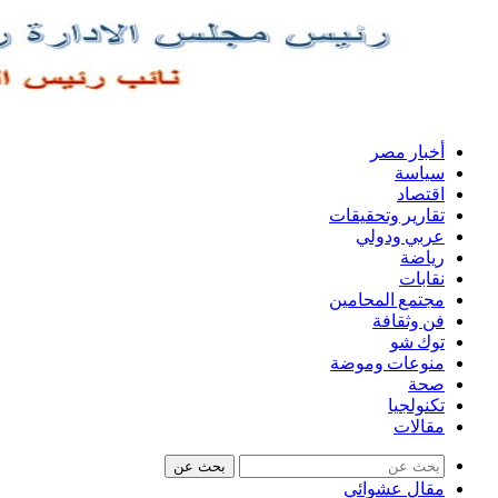
أخبار مصر
سياسة
اقتصاد
تقارير وتحقيقات
عربي ودولي
رياضة
نقابات
مجتمع المحامين
فن وثقافة
توك شو
منوعات وموضة
صحة
تكنولجيا
مقالات
بحث عن
مقال عشوائي