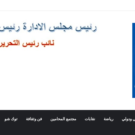
صالا هاتفيا برئيس وزراء اليونان
 ودولي
رياضة
نقابات
مجتمع المحامين
فن وثقافة
توك شو