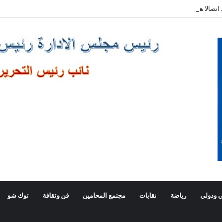
صالا هاتفيا برئيس وزراء اليونان
 ودولي
رياضة
نقابات
مجتمع المحامين
فن وثقافة
توك شو