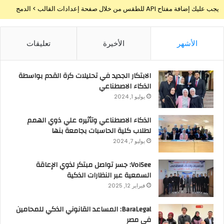
يجب عليك إضافة مفتاح API للطقس من خلال صفحة إعدادات القالب > الدمج
الأشهر
الأخيرة
تعليقات
الابتكار الجديد في تحليلات كرة القدم بواسطة
الذكاء الاصطناعي
يوليو 1, 2024
الذكاء الاصطناعي وتأثيره علي ذوي الهمم
لطلاب كلية الحاسبات بجامعة بنها
يوليو 7, 2024
VoiSee: جسر تواصل مبتكر لذوي الإعاقة
السمعية عبر النظارات الذكية
فبراير 12, 2025
BaraLegal: المساعد القانوني الذكي للمحامين
في مصر