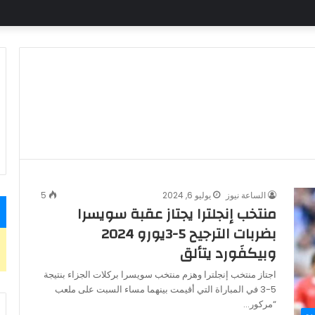
الساعة نيوز
يوليو 6, 2024
5
منتخب إنجلترا يجتاز عقبة سويسرا
بضربات الترجيح 5-3يورو 2024
وبيكفَورد يتألق
اجتاز منتخب إنجلترا وهزم منتخب سويسرا بركلات الجزاء بنتيجة
5-3 في المباراة التي أقيمت بينهما مساء السبت على ملعب
“مركور…