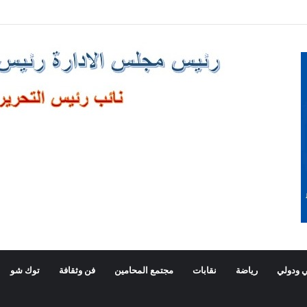
صالا هاتفيا برئيس وزراء اليونان
 ودولي
رياضة
نقابات
مجتمع المحامين
فن وثقافة
توك شو