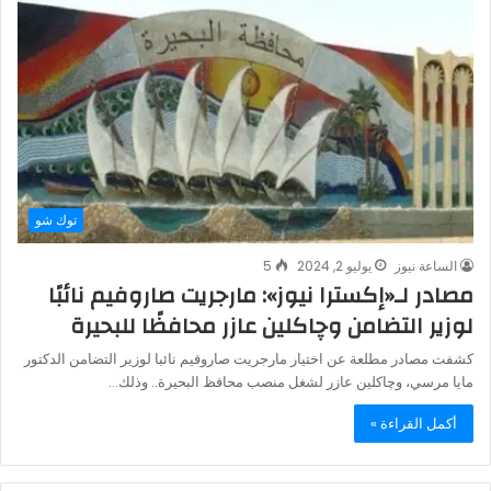
توك شو
الساعة نيوز
يوليو 2, 2024
5
مصادر لـ«إكسترا نيوز»: مارجريت صاروفيم نائبًا
لوزير التضامن وچاكلين عازر محافظًا للبحيرة
كشفت مصادر مطلعة عن اختيار مارجريت صاروفيم نائبا لوزير التضامن الدكتور
مايا مرسي، وچاكلين عازر لشغل منصب محافظ البحيرة.. وذلك…
أكمل القراءة »