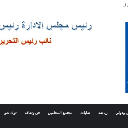
صالا هاتفيا برئيس وزراء اليونان
 ودولي
رياضة
نقابات
مجتمع المحامين
فن وثقافة
توك شو