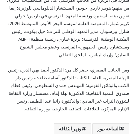
شارك في الزيارة من الجانب الفرنسي عدد من الشخصيات البارزة،
من بينهم: هوبير تاردي-جوبير، المستشار الدبلوماسي للوزيرة؛ إيفا
نغوين بينه، السفيرة ورئيسة المعهد الفرنسي في باريس؛ جولي
كريتزشمار، المفوضة العامة لموسم البحر الأبيض المتوسط 2026؛
شارل بيرسوناز، مدير المعهد الوطني للتراث؛ جيل بيكوت، رئيس
المكتبة الوطنية الفرنسية؛ بريزة خياري، رئيسة منظمة ALIPH
ومستشارة رئيس الجمهورية الفرنسية وعضو مجلس الشيوخ
السابق؛ وإريك ليباس، الملحق الثقافي.
ومن الجانب المصري، حضر كل من: الدكتور أحمد بهي الدين، رئيس
الهيئة المصرية العامة للكتاب؛ الدكتور أسامة طلعت، رئيس دار
الكتب والوثائق القومية؛ المهندس حمدي السطوحي، رئيس قطاع
صندوق التنمية الثقافية؛ الدكتورة نهلة إمام، مستشار وزارة الثقافة
لشؤون التراث غير المادي؛ والدكتورة رانيا عبد اللطيف، رئيس
الإدارة المركزية للعلاقات الثقافية الخارجية بوزارة الثقافة.
الساعة نيوز
وزير الثقافة