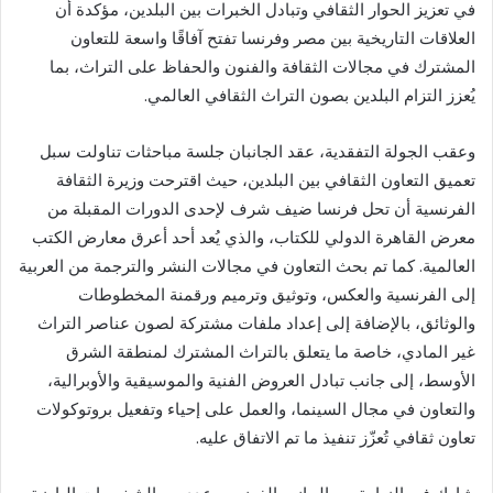
في تعزيز الحوار الثقافي وتبادل الخبرات بين البلدين، مؤكدة أن
العلاقات التاريخية بين مصر وفرنسا تفتح آفاقًا واسعة للتعاون
المشترك في مجالات الثقافة والفنون والحفاظ على التراث، بما
يُعزز التزام البلدين بصون التراث الثقافي العالمي.
وعقب الجولة التفقدية، عقد الجانبان جلسة مباحثات تناولت سبل
تعميق التعاون الثقافي بين البلدين، حيث اقترحت وزيرة الثقافة
الفرنسية أن تحل فرنسا ضيف شرف لإحدى الدورات المقبلة من
معرض القاهرة الدولي للكتاب، والذي يُعد أحد أعرق معارض الكتب
العالمية. كما تم بحث التعاون في مجالات النشر والترجمة من العربية
إلى الفرنسية والعكس، وتوثيق وترميم ورقمنة المخطوطات
والوثائق، بالإضافة إلى إعداد ملفات مشتركة لصون عناصر التراث
غير المادي، خاصة ما يتعلق بالتراث المشترك لمنطقة الشرق
الأوسط، إلى جانب تبادل العروض الفنية والموسيقية والأوبرالية،
والتعاون في مجال السينما، والعمل على إحياء وتفعيل بروتوكولات
تعاون ثقافي تُعزّز تنفيذ ما تم الاتفاق عليه.