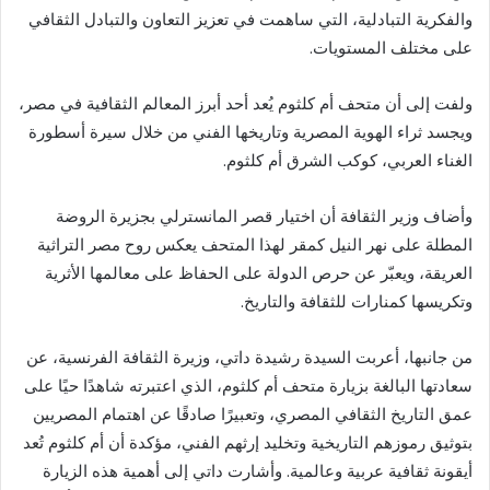
والفكرية التبادلية، التي ساهمت في تعزيز التعاون والتبادل الثقافي
على مختلف المستويات.
ولفت إلى أن متحف أم كلثوم يُعد أحد أبرز المعالم الثقافية في مصر،
ويجسد ثراء الهوية المصرية وتاريخها الفني من خلال سيرة أسطورة
الغناء العربي، كوكب الشرق أم كلثوم.
وأضاف وزير الثقافة أن اختيار قصر المانسترلي بجزيرة الروضة
المطلة على نهر النيل كمقر لهذا المتحف يعكس روح مصر التراثية
العريقة، ويعبّر عن حرص الدولة على الحفاظ على معالمها الأثرية
وتكريسها كمنارات للثقافة والتاريخ.
من جانبها، أعربت السيدة رشيدة داتي، وزيرة الثقافة الفرنسية، عن
سعادتها البالغة بزيارة متحف أم كلثوم، الذي اعتبرته شاهدًا حيًا على
عمق التاريخ الثقافي المصري، وتعبيرًا صادقًا عن اهتمام المصريين
بتوثيق رموزهم التاريخية وتخليد إرثهم الفني، مؤكدة أن أم كلثوم تُعد
أيقونة ثقافية عربية وعالمية. وأشارت داتي إلى أهمية هذه الزيارة