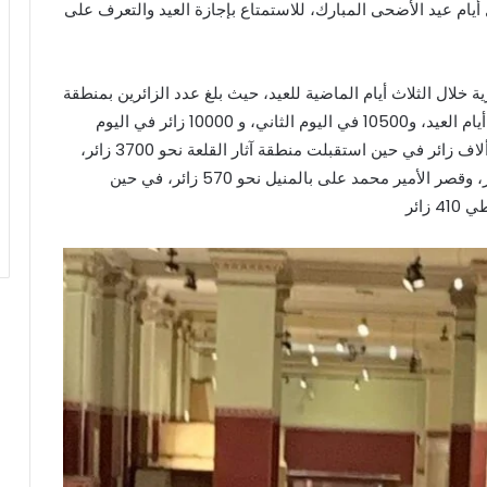
 أيام عيد الأضحى المبارك، للاستمتاع بإجازة العيد والتعرف على
ية خلال الثلاث أيام الماضية للعيد، حيث بلغ عدد الزائرين بمنطقة
أهرامات الجيزة 28500 زائر بنسبة 8000 زائر في أول أيام العيد، و10500 في اليوم الثاني، و 10000 زائر في اليوم
الثالث، كما استقبل المتحف المصري بالتحرير نحو 10 ألاف زائر في حين استقبلت منطقة آثار القلعة نحو 3700 زائر،
والمتحف اليوناني الروماني بالاسكندرية نحو 3700 زائر، وقصر الأمير محمد على بالمنيل نحو 570 زائر، في حين