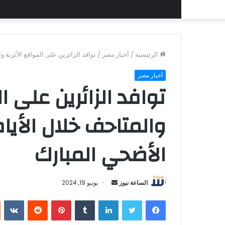
الرئيسية
/
أخبار مصر
/
⁠توافد الزائرين على المواقع الأثرية 
أخبار مصر
⁠توافد الزائرين على ا
والمتاحف خلال الأيا
الأضحي المبارك
أرسل
الساعة نيوز
يونيو 19, 2024
بريدا
فيسبوك
تويتر
لينكدإن
بينتيريست
إلكترونيا