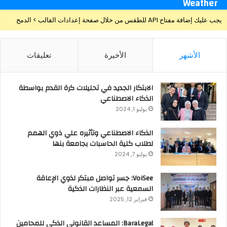
Weather
يجب عليك إضافة مفتاح API للطقس من خلال صفحة إعدادات القالب > الدمج
الأشهر
الأخيرة
تعليقات
الابتكار الجديد في تحليلات كرة القدم بواسطة
الذكاء الاصطناعي
يوليو 1, 2024
الذكاء الاصطناعي وتأثيره علي ذوي الهمم
لطلاب كلية الحاسبات بجامعة بنها
يوليو 7, 2024
VoiSee: جسر تواصل مبتكر لذوي الإعاقة
السمعية عبر النظارات الذكية
فبراير 12, 2025
BaraLegal: المساعد القانوني الذكي للمحامين