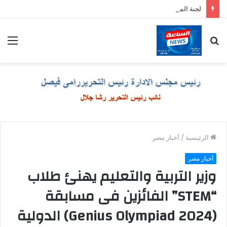
لجنة الملابس الجاهزة بغرفة القاهرة تعلن تخفيضات الأوكازيون الصيفي.. تبدأ من 10 وتتجاوز الـ 40%
بحث
الق
عن
الرئيسية
/
أخبار مصر
أخبار مصر
وزير التربية والتعليم يهنئ طلاب
“STEM” الفائزين فى مسابقة
(2024 Genius Olympiad) الدولية