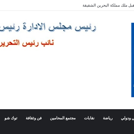
بل ملك مملكة البحرين الشقيقة
 ودولي
رياضة
نقابات
مجتمع المحامين
فن وثقافة
توك شو