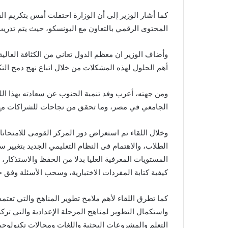
كما أشار الوزير إلى أن الوزارة احتفلت أمس بتكريم ال
المحتوى الرقمي بالتعاون مع اليونسكو، حيث يتم تدريب 
وأضاف الوزير ان معظم الدول تعاني من الكثافة العالي
أهم الحلول لهذه المشكلات من خلال اتباع نهج دمج التكن
ومن جهته، أعرب وفد تنمية الجنوب عن سعادته بهذا اللق
الجامعي في مصر، وما تحقق من نجاحات للشراكات مع
وخلال اللقاء تم استعراض دور المركز القومى للامتحان
الطلاب، والاهتمام فى النظام التعليمي الجديد بتغيير س
المستويات المعرفية العليا بدلا من الحفظ والاستذكار،
كيفية كتابة المفردات الاختبارية، وسحب الأسئلة وفق خر
كما تطرق اللقاء لأهم ملامح تطوير المناهج والتي تعتمد ف
واستكمال التطوير لمناهج المرحلة الإعدادية والتي تر
التعلم والمشروعات البحثية واللغات ومجالات تكنولوجيا