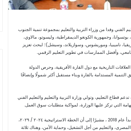
يم الفني وفدا من وزراء التربية والتعليم بمجموعة تنمية الجنوب
(أنجولا، بوتسوانا، وجمهورية الكونغو الديمقراطية، وليسوتو، مالاوي،
ريقيا، ناميبيا، وموريشوس، وسوازيلاند، وسيشل)؛ لبحث تعزيز
جامعي، وأفضل الممارسات في تطوير التعليم الرقمي.
علاقات التاريخية مع دول القارة الأفريقية، وحرص الدولة
لتنمية المستدامة بالقارة وبناء مستقبل أكثر شمولًا وإنصافًا
تدعم قطاع التعليم، وتولي وزارة التربية والتعليم والتعليم الفني
هامة التي تركز عليها الوزارة، لمواكبة متطلبات سوق العمل.
واستعرض الوزير برنامج إصلاح التعليم في مصر والذي بدأ عام 2018 ، مشيرًا إلى أن الخطة الاستراتيجية ٢٠٢٤ / ٢٠٢٩،
المصرى، والتعليم من أجل التشغيل، وحماية الأمن، وهناك ثلاثة