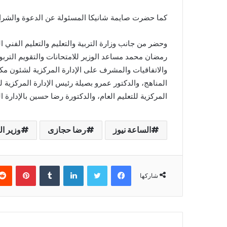
كما حضرت صايمة شانيكا المسئولة عن الدعوة والشراكة 
وحضر من جانب وزارة التربية والتعليم والتعليم الفني ا
رمضان محمد مساعد الوزير للامتحانات والتقويم التربو
والاتفاقيات والمشرف على الإدارة المركزية لشئون مكت
المناهج، والدكتور عمرو بصيلة رئيس الإدارة المركزية لت
المركزية للتعليم العام، والدكتورة رضا حسين بالإدارة ال
الساعة نيوز
رضا حجازى
وزير ال
فيسبوك
تويتر
لينكدإن
بينتير
شاركها