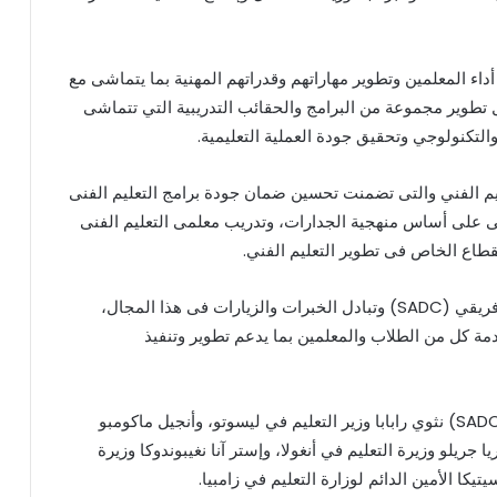
أداء المعلمين وتطوير مهاراتهم وقدراتهم المهنية بما يتماشى مع
 تطوير مجموعة من البرامج والحقائب التدريبية التي تتماشى
التكنولوجي وتحقيق جودة العملية التعليمية.
تعليم الفني والتى تضمنت تحسين ضمان جودة برامج التعليم الفنى
لفنى على أساس منهجية الجدارات، وتدريب معلمى التعليم الفنى
قطاع الخاص فى تطوير التعليم الفني.
وقد رحب الوزير بالتعاون مع مجموعة تنمية الجنوب الأفريقي (SADC) وتبادل الخبرات والزيارات فى هذا المجال،
ة كل من الطلاب والمعلمين بما يدعم تطوير وتنفيذ
وقد حضر اللقاء من مجموعة تنمية الجنوب الأفريقي (SADC) نثوي رابابا وزير التعليم في ليسوتو، وأنجيل ماكومبو
يا جريلو وزيرة التعليم في أنغولا، وإستر آنا نغيبوندوكا وزيرة
يتيكا الأمين الدائم لوزارة التعليم في زامبيا.