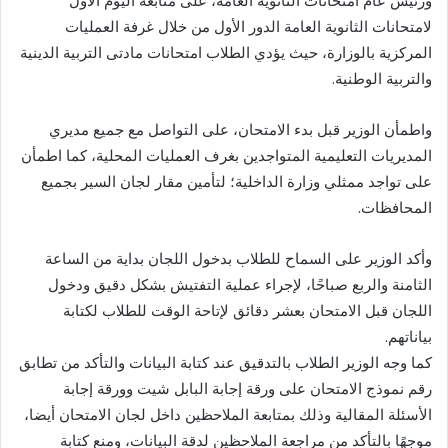
ورئيس عام امتحانات الثانوية العامة، على متابعة اليوم الأول
لامتحانات الثانوية العامة الدور الأول من خلال غرفة العمليات
المركزية بالوزارة، حيث يؤدي الطلاب امتحانات مادتى التربية الدينية
والتربية الوطنية.
واطمأن الوزير قبل بدء الامتحان، على التواصل مع جميع مديري
المديريات التعليمية المتواجدين بغرف العمليات المحلية، كما اطمأن
على تواجد ممثلي وزارة الداخلية؛ لتأمين مقار لجان السير بجميع
المحافظات.
وأكد الوزير على السماح للطلاب بدخول اللجان بداية من الساعة
الثامنة والربع صباحًا، لإجراء عملية التفتيش بشكل دقيق ودخول
اللجان قبل الامتحان بعشر دقائق لإتاحة الوقت للطلاب لكتابة
بياناتهم.
كما وجه الوزير الطلاب بالتدقيق عند كتابة البيانات والتأكد من تطابق
رقم نموذج الامتحان على ورقة إجابة البابل شيت وورقة إجابة
الأسئلة المقالية وذلك بمتابعة الملاحظين داخل لجان الامتحان أيضا،
موجهًا بالتأكد من مراجعة الملاحظين لدقة البيانات، ومنع كتابة