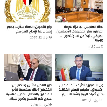
لجنة الملابس الجاهزة بغرفة
وزير التموين: الدولة سخّرت جميع
القاهرة تعلن تخفيضات الأوكازيون
إمكانياتها لإنجاح الموسم
الصيفي.. تبدأ من 10 وتتجاوز الـ
أبريل 22, 2025
40%
منذ 5 أيام
وزير التموين: تكثيف الرقابة على
وزير العمل: الاثنين والخميس
الأسواق.. وتوافر السلع الغذائية
المُقبلان أجازة مدفوعة الأجر
خلال أعياد الربيع وشم النسيم
للعاملين بالقطاع الخاص بمناسبة
عيدي شم النسيم وتحرير سيناء
أبريل 20, 2025
أبريل 17, 2025