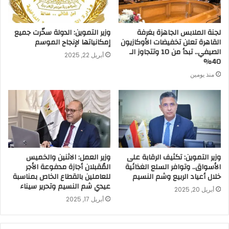
لجنة الملابس الجاهزة بغرفة
وزير التموين: الدولة سخّرت جميع
القاهرة تعلن تخفيضات الأوكازيون
إمكانياتها لإنجاح الموسم
الصيفي.. تبدأ من 10 وتتجاوز الـ
أبريل 22, 2025
40%
منذ يومين
وزير التموين: تكثيف الرقابة على
وزير العمل: الاثنين والخميس
الأسواق.. وتوافر السلع الغذائية
المُقبلان أجازة مدفوعة الأجر
خلال أعياد الربيع وشم النسيم
للعاملين بالقطاع الخاص بمناسبة
عيدي شم النسيم وتحرير سيناء
أبريل 20, 2025
أبريل 17, 2025