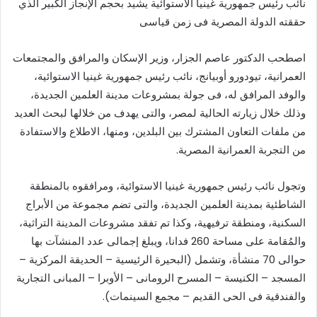
نائب رئيس جمهورية غينيا الاستوائية يشيد بحجم الإنجاز الكبير الذي
حققته الدولة المصرية فى زمن قياسى
اصطحب الدكتور عاصم الجزار، وزير الإسكان والمرافق والمجتمعات
العمرانية، تيودورو أوبيانج، نائب رئيس جمهورية غينيا الاستوائية،
والوفد المرافق له، فى جولة بمشروعات مدينة العلمين الجديدة،
وذلك خلال زيارته الحالية لمصر، والتى يهدف من خلالها لبحث العديد
من ملفات التعاون المشترك بين البلدين، ومنها، الاطلاع والاستفادة
من التجربة العمرانية المصرية.
وتجول نائب رئيس جمهورية غينيا الاستوائية، ومرافقوه بالمنطقة
الشاطئية بمدينة العلمين الجديدة، والتى تضم مجموعة من الأبراج
السكنية، ومنطقة ترفيهية، وكذا تم تفقد مشروعات المدينة التراثية،
والمُقامة على مساحة 260 فدانا، ويبلغ إجمالى عدد المنشآت بها
حوالى 70 منشأة، وتشمل (البحيرة الرئيسية – الحديقة المركزية –
المسجد – الكنيسة – المسرح الرومانى – الأوبرا – المبانى التجارية
والفندقية فى الحى القديم – مجمع السينمات).