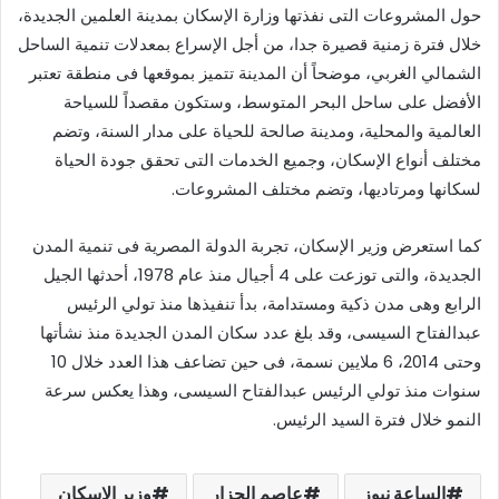
حول المشروعات التى نفذتها وزارة الإسكان بمدينة العلمين الجديدة،
خلال فترة زمنية قصيرة جدا، من أجل الإسراع بمعدلات تنمية الساحل
الشمالي الغربي، موضحاً أن المدينة تتميز بموقعها فى منطقة تعتبر
الأفضل على ساحل البحر المتوسط، وستكون مقصداً للسياحة
العالمية والمحلية، ومدينة صالحة للحياة على مدار السنة، وتضم
مختلف أنواع الإسكان، وجميع الخدمات التى تحقق جودة الحياة
لسكانها ومرتاديها، وتضم مختلف المشروعات.
كما استعرض وزير الإسكان، تجربة الدولة المصرية فى تنمية المدن
الجديدة، والتى توزعت على 4 أجيال منذ عام 1978، أحدثها الجيل
الرابع وهى مدن ذكية ومستدامة، بدأ تنفيذها منذ تولي الرئيس
عبدالفتاح السيسى، وقد بلغ عدد سكان المدن الجديدة منذ نشأتها
وحتى 2014، 6 ملايين نسمة، فى حين تضاعف هذا العدد خلال 10
سنوات منذ تولي الرئيس عبدالفتاح السيسى، وهذا يعكس سرعة
النمو خلال فترة السيد الرئيس.
الساعة نيوز
عاصم الجزار
وزير الإسكان