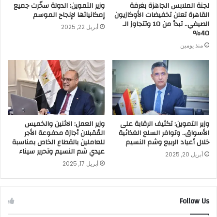
لجنة الملابس الجاهزة بغرفة
وزير التموين: الدولة سخّرت جميع
القاهرة تعلن تخفيضات الأوكازيون
إمكانياتها لإنجاح الموسم
الصيفي.. تبدأ من 10 وتتجاوز الـ
أبريل 22, 2025
40%
منذ يومين
وزير التموين: تكثيف الرقابة على
وزير العمل: الاثنين والخميس
الأسواق.. وتوافر السلع الغذائية
المُقبلان أجازة مدفوعة الأجر
خلال أعياد الربيع وشم النسيم
للعاملين بالقطاع الخاص بمناسبة
عيدي شم النسيم وتحرير سيناء
أبريل 20, 2025
أبريل 17, 2025
Follow Us