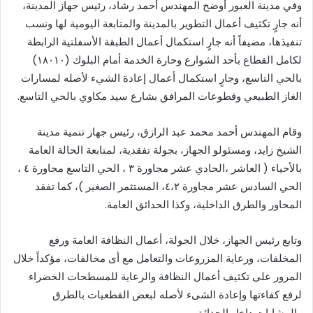
وفي مدينة العبور أوضح المهندس أحمد رشاد، رئيس جهاز المدينة،
أنه جارٍ تكثيف أعمال التطوير بالمدينة والمتابعة اليومية لها ونسب
تنفيذها، مضيفاً أنه جارٍ استكمال أعمال الطبقة الأسفلتية الرابطة
لكامل القطاع بأحد الشوارع وحارة الخدمة أمام البلوك (١٨٠١٠)
بالحي التاسع، وجارٍ استكمال أعمال إعادة الشيء لأصله لمسارات
الغاز الطبيعي وقطوعات المرافق بشارع سيد مكاوي بالحي التاسع.
وقام المهندس أحمد محمد عبد الرازق، رئيس جهاز تنمية مدينة
الشيخ زايد، ومسئولو الجهاز، بجولة تفقدية، لمتابعة الحالة العامة
بالأحياء ( العاشر ،الحادي عشر مجاورة ٣ ، الحي التاسع مجاورة ٤ ،
الحي السادس عشر مجاورة ٤،٢، المستثمر الصغير )، كما تفقد
المحاور والطرق الداخلية، وكذا الحدائق العامة.
وتابع رئيس الجهاز، خلال الجولة، أعمال النظافة العامة ورفع
المخلفات، ورعاية المزروعات والتعامل مع أى مخالفات، مؤكداً خلال
المرور على تكثيف أعمال النظافة والرعاية للمسطحات الخضراء
لرفع كفاءتها وإعادة الشىء لأصله لبعض القطعيات بالطرق
والمشايات داخل الحدائق.