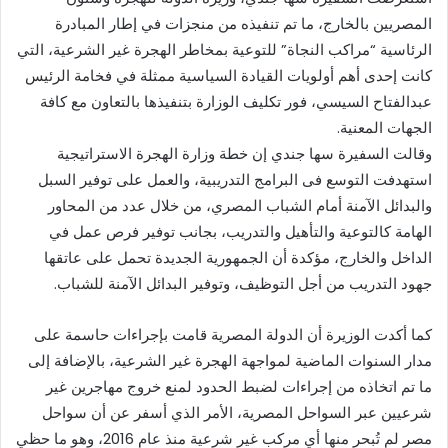
المصريين بالخارج، ما تم تنفيذه من منجزات في إطار المبادرة
الرئاسية “مراكب النجاة” للتوعية بمخاطر الهجرة غير الشرعية، التي
كانت إحدى أهم أولويات القيادة السياسية ممثلة في فخامة الرئيس
عبدالفتاح السيسي، فور تكليف الوزارة بتنفيذها بالتعاون مع كافة
الجهات المعنية.
وقالت السفيرة سها جندي إن خطة وزارة الهجرة الاستراتيجية
استهدفت التوسع فى البرامج التدريبية، والعمل على توفير السبل
والبدائل الآمنة أمام الشباب المصري، من خلال عدد من المحاور
الهامة كالتوعية والتأهيل والتدريب، بجانب توفير فرص عمل في
الداخل والخارج، مؤكدة أن الجمهورية الجديدة تحمل على عاتقها
جهود التدريب من أجل التوظيف، وتوفير البدائل الآمنة للشباب.
كما أكدت الوزيرة أن الدولة المصرية قامت بإجراءات حاسمة على
مدار السنوات الماضية لمواجهة الهجرة غير الشرعية، بالإضافة إلى
ما تم اتخاذه من إجراءات لضبط الحدود لمنع خروج مهاجرين غير
شرعيين عبر السواحل المصرية، الأمر الذي أسفر عن أن سواحل
مصر لم تُبحر منها أي مركب غير شرعية منذ عام 2016، وهو ما حظي