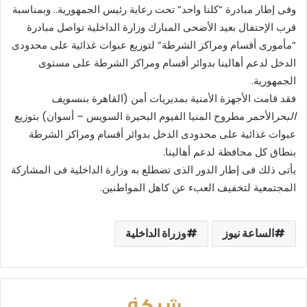
وفى إطار مبادرة “كلنا واحد” تحت رعاية رئيس الجمهورية.. وبمناسبة
قرب الإحتفال بعيد الأضحى المبارك وزارة الداخلية تواصل مبادرة
“مأمورى أقسام ومراكز الشرطة” لتوزيع عبوات غذائية على محدودى
الدخل لدعم أهالينا بدوائر أقسام ومراكز الشرطة على مستوى
الجمهورية.
فقد قامت الأجهزة الأمنية بمديريات أمن (القاهرة بنى
سويف
البحر
الأحمر مطروح المنيا الفيوم البحيرة السويس – أسوان) بتوزيع
عبوات غذائية على محدودى الدخل بدوائر أقسام ومراكز الشرطة
بنطاق كل محافظة لدعم أهالينا.
يأتى ذلك فى إطار الدور الذى تضطلع به وزارة الداخلية فى المشاركة
المجتمعية لتخفيف العبء عن كاهل المواطنين.
الساعة نيوز
وزراة الداخلية