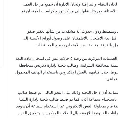
ان النظام والمراقبة ولجان الإدارة أن جميع مراحل العمل
 الأسئلة، ومرورًا بنقلها إلى مراكز توزيع كراسات الامتحان ثم
يد ومنضبط ودون حدوث أية مشكلات من شأنها تعكير صفو
 قبل بدء الامتحان بالاطمئنان على وصول أوراق الأسئلة إلى
مل بالغرفة بمتابعة سير الامتحان بجميع المحافظات.
كما تمكن أعضاء فريق مكافحة الغش الإلكتروني بغرفة العمليات المركزية من رصد ٥ حالات غش في امتحان مادة اللغة
تعليمية بمحافظة الشرقية، وطالب بلجنة بإدارة دكرنس بمحافظة
سيوط، خلال قيامهم بالغش الإلكتروني باستخدام الهاتف المحمول
جتماعى.
سماعة أذن داخل اللجنة وذلك على النحو التالى: تم ضبط طالب
استخدام سماعة أذن، كما تم ضبط طالب بلجنة بإدارة البلينا
جنة قام بمحاولة الغش الإلكتروني عبر استخدام سماعة أذن، وقد
ات القانونية اللازمة حيال الطلاب المذكورين، وتطبيق القرار