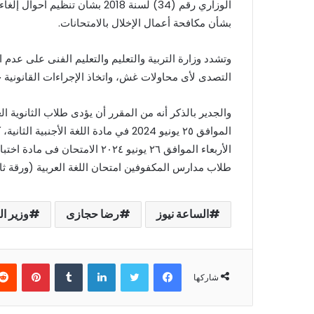
بشأن مكافحة أعمال الإخلال بالامتحانات.
وتشدد وزارة التربية والتعليم والتعليم الفنى على عد
التصدى لأى محاولات غش، واتخاذ الإجراءات القانونية 
والجدير بالذكر أنه من المقرر أن يؤدى طلاب الثانوية العا
الموافق ٢٥ يونيو 2024 في مادة اللغة ا
الأربعاء الموافق ٢٦ يونيو ٢٠٢٤ ا
طلاب مدارس المكفوفين امتحان اللغة العربية (ورقة ثانية)، يوم ال
الساعة نيوز
رضا حجازى
وزير ال
فيسبوك
تويتر
لينكدإن
بينتير
شاركها