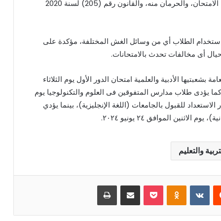
الوزاري رقم (34) لسنة 2018 بشأن تنظيم أحوال إلغاء الامتحان، والحرمان منه، والقانون رقم (205) لسنة 2020
م استخدام الطلاب أي من وسائل الغش المختلفة، مؤكدة على
حيال أى مخالفات تحدث بالامتحانات.
مة بشعبتيها الأدبية والعلمية امتحان الدور الأول يوم الثلاثاء
لأجنبية الثانية، كما يؤدى طلاب مدارس المتفوقين فى العلوم والتكنولوجيا يوم
لامتحان فى مادة اختبار الاستعداد للقبول بالجامعات (اللغة الإنجليزية)، بينما يؤدي
اثنين الموافق ٢٤ يونيو ٢٠٢٤.
تربية والتعليم
يست
بوكيت
Odnoklassniki
مشاركة عبر البريد
طباعة