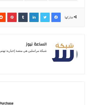
فيسبوك
تويتر
لينكدإن
بينتير
شاركها
الساعة نيوز
شبكة مراسلين هي منصة إخبارية تهتم ب
 Purchase