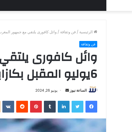
الرئيسية
/
فن وثقافة
/
وائل كافورى يلتقي مع جمهور المغرب 6يوليو المقبل بكازابلان
فن وثقافة
وائل كافورى يلتقي
6يوليو المقبل بكازابلانكا
أرسل
الساعة نيوز
يونيو 26, 2024
بريدا
فيسبوك
تويتر
لينكدإن
بينتيريست
إلكترونيا