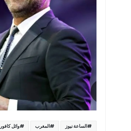
الساعة نيوز
المغرب
وائل كافور