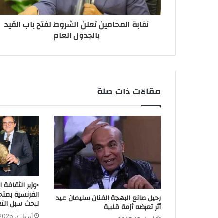
نقابة المحامين تعلن الشروط لفتح باب القيد
بالجدول العام
مقالات ذات صلة
▪︎وزير الثقافة
الفرنسية بمتح
رحيل صانع البهجة الفنان سليمان عيد
لبحث سبل التع
أثر تعرضه أزمة قلبية
أبريل 7, 2025