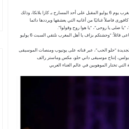
يحيى النجم اللبناني الكبير وائل كافورى حفلا غنائئا بالمغرب يوم 6 يوليو المقبل على أحد المسارح بـ كازا بلانكا، وذلك
افورى فاصلاً غنائيًا من أغانيه التي يعشقها ويرددها دائما
“يا ضلى يا روحى”، “يا هوا روح وقولوا”.
نشر على صفحاته الرسمية على مواقع التواصل الاجتماعى قائلاً: “وحشتكم بزاف يا أهل المغرب نلتقي السبت 6 يوليو
الجديدة “حلو الحب”، عبر قناته على يوتيوب ومنصات الموسيقى
بولس، إنتاج موسيقى داني حلو، مكس وماستر رالف
التي تختار الموهوبين في عالم الغناء العربي