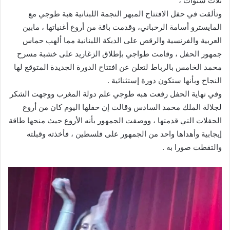
ثلاث سنوات ،
وتألقت في حفل الافتتاح المبهر النجمة اللبنانية هبة طوجي مع
المايسترو أسامة الرحباني، وقدمت باقة من أروع أغنياتها ، مابين
العربية والفرنسية والرقص على الدبكة اللبنانية مما ألهب حماس
جمهور الحفل ، وقامت طواجي بإطلاق الزغاريد على خشبة مسرح
محمد الخامس بالرباط لتعلن عن افتتاح الدورة الجديدة المتوقع لها
النجاح وبأنها ستكون دورة إستثنائية .
وفي نهاية الحفل رفعت هبه طوجي علم دولة المغرب ووجهت الشكر
لجلالة الملك محمد السادس وقالت إن حفلها اليوم كان من أروع
الحفلات التي قدمتها ، ووصفت الجمهور بأنه الأروع حيث منحها طاقة
إيجابية وأهداها واحد من الجمهور على فلسطين ، فأخذته وقبلته
والتقطت صورا به .