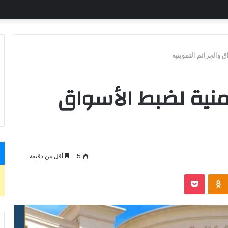
 والجرائم التموينية
منية لضبط الأسواق
5
أقل من دقيقة
بوكيت
Odnoklassniki