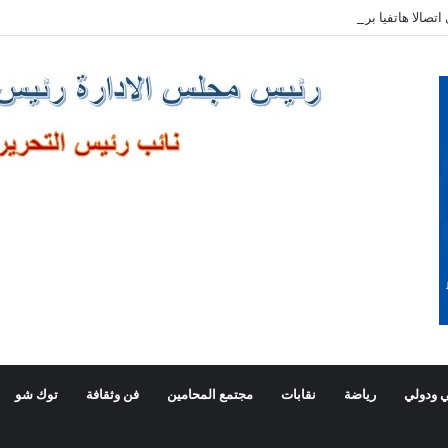
صالا هاتفيا برئيس وزراء اليونان
 ودولي
رياضة
نقابات
مجتمع المحامين
فن وثقافة
توك شو