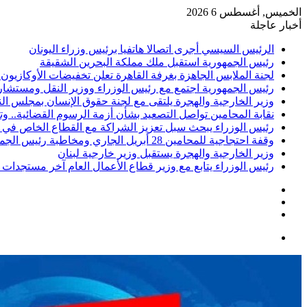
الخميس, أغسطس 6 2026
أخبار عاجلة
الرئيس السيسي أجرى اتصالا هاتفيا برئيس وزراء اليونان
رئيس الجمهورية استقبل ملك مملكة البحرين الشقيقة
لجنة الملابس الجاهزة بغرفة القاهرة تعلن تخفيضات الأوكازيون الصيفي.. تبدأ م
رئيس الجمهورية اجتمع مع رئيس الوزراء ووزير النقل ومستشار
وزير الخارجية والهجرة يلتقى مع لجنة حقوق الإنسان بمجلس ال
نقابة المحامين تواصل التصعيد بشأن أزمة الرسوم القضائية.. و
رئيس الوزراء يبحث سبل تعزيز الشراكة مع القطاع الخاص في
وقفة احتجاجية للمحامين 28 أبريل الجاري ومخاطبة رئيس الجمهورية
وزير الخارجية والهجرة يستقبل وزير خارجية لبنان
رئيس الوزراء يتابع مع وزير قطاع الأعمال العام آخر مستجدا
إضافة
مقال
عمود
تسجيل
عشوائي
جانبي
الدخول
القائمة