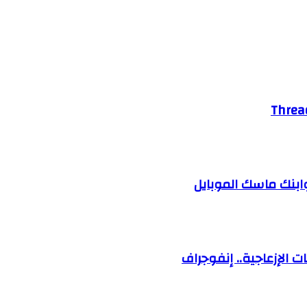
ابنك ماسك الموبايل
ت الإزعاجية.. إنفوجراف