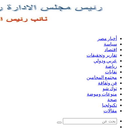
أخبار مصر
سياسة
اقتصاد
تقارير وتحقيقات
عربي ودولي
رياضة
نقابات
مجتمع المحامين
فن وثقافة
توك شو
منوعات وموضة
صحة
تكنولجيا
مقالات
بحث
مقال
عن