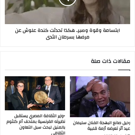
ابتسامة وقوة وصبر.. هكذا تحدثت كندة علوش عن
مرضها بسرطان الثدى
مقالات ذات صلة
▪︎وزير الثقافة المصري يستقبل
نظيرته الفرنسية بمتحف أم كلثوم
رحيل صانع البهجة الفنان سليمان
بالمنيل لبحث سبل التعاون
عيد أثر تعرضه أزمة قلبية
الثقافي