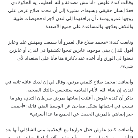
وقالت كندة علوش: «أنا مش مصدقة والله العظيم، إيه الحلاوة دي
فعلا إنسان حقيقي وبسيط»، مشيرة إلى أن محمد صلاح عرض على
زوجها عمرو يوسف أن يرافقهما إلى لندن لإجراء فحوصات طبية،
والتكفل بعلاجها والمساعدة على جميع الأصعدة.
وتابعت كندة: «محمد صلاح قال لعمرو أنا سمعت ومهنش عليا وعايز
أقول لك إن بيتي موجود، عايزين تيجوا تكشفوا في لندن، أو عايزين
تبعتوا لي الورق وأنا أخده عند دكاترة هنا فأنا على استعداد لأي
شيء».
وأضافت: محمد صلاح كلمني مرتين، وقال لي إن لديك عائلة ثانية في
لندن، إن شاء الله الأيام القادمة ستتحسن حالتك الصحية.
يذكر أن كندة علوش، أعلنت إصابتها بمرض سرطان الثدي، وهو ما
تسبب في اختفائها بشكل مفاجئ عن الوسط الفني قائلة: «أخفيت
خبر إصابتي بالمرض الخبيث عن الجميع ما عدا أسرتي»
وأضافت كندة علوش خلال حوارها مع الإعلامية منى الشاذلي أنها بعد
9 أشهر من ولادة ابنها كريم، بدأت تشعر بآلام أثناء الرضاعة، فقررت