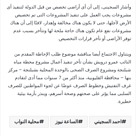
وأشار السجينى، إلى أن أى أراضى تخصص من قبل الدولة لتنفيذ أى
مشروعات يجب العمل على تنفيذ المشروعات التى تم تخصيص
الأرض لأجلها، حتى لا يكون هناك مخالفة وإهدار، لافتًا إلى أن هناك
مشروعات نفع عام تكون هناك حاجة ملحة لها وتتأخر بسبب عدم
توفر الأراضى أو تأخر قرارات التخصيص.
ويتناول الاجتماع أيضا مناقشة موضوع طلب الإحاطة المقدم من
النائب عمرو درويش بشأن تأخر تنفيذ أعمال مشروع محطة مياه
شبلنجة ومشروع الصرف الصحى بالوحدة المحلية بشبلنجة – مركز
بنها – محافظة القليوبية، منذ أكثر من 7 سنوات مما أدى لتقادم
غرف التفتيش وخطوط الصرف عوضًا عن لجوء المواطنين للصرف
السلبى مما يؤثر على صحتهم وصحة أسرهم، وينذر بأزمة بيئية
خطيرة.
احمد السجيني
الساعة نيوز
محلية النواب