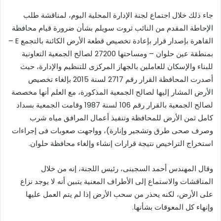
جاء ذلك خلال اجتماع لجنة الإدارة المحلية اليوم، لمناقشة طلب
الإحاطة المقدم من النائب ثروت سويلم بشأن ضرورة قيام محافظة
القاهرة بإصدار قرار بإعادة تخصيص قطعة الأرض الكائنة بالتجمع E –
بمنطقة عين حلوان – ومساحتها 27200 لصالح الجمعية التعاونية
للبناء والإسكان للعاملين بالجهاز المركزى للتنظيم والإدارة، حيث
أصدرت المحافظة القرار رقم 2717 لسنة 2015 بإلغاء تخصيص
الأرض المشار إليها لصالح الجمعية المذكورة، مع العلم أنها مخصصة
لصالح الجمعية بالقرار رقم 106 لسنة 1987 وقامت الجمعية بسداد
كامل ثمن الأرض للمحافظة وتنفيذ أعمال المرافق مياه شرب
وصرف صحى طرق وتشجير وإنارة)، وواجهت صعوبات فى إجراءات
استخراج التراخيص نتيجة قرارات إنشاء وإلغاء محافظة حلوان.
وقال المهندس أحمد السجينى، رئيس اللجنة، إنه من خلال
المناقشات والاستماع إلى الأطراف المعنية يتبين أنه لا يوجد نزاع
على الأرض، لكنه يحذر من سحب الأرض إذا لم يتم العمل عليها
وإنهاء كل المعوقات بشأنها.