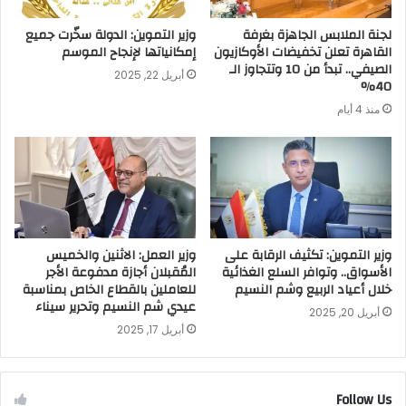
لجنة الملابس الجاهزة بغرفة
وزير التموين: الدولة سخّرت جميع
القاهرة تعلن تخفيضات الأوكازيون
إمكانياتها لإنجاح الموسم
الصيفي.. تبدأ من 10 وتتجاوز الـ
أبريل 22, 2025
40%
منذ 4 أيام
وزير التموين: تكثيف الرقابة على
وزير العمل: الاثنين والخميس
الأسواق.. وتوافر السلع الغذائية
المُقبلان أجازة مدفوعة الأجر
خلال أعياد الربيع وشم النسيم
للعاملين بالقطاع الخاص بمناسبة
عيدي شم النسيم وتحرير سيناء
أبريل 20, 2025
أبريل 17, 2025
Follow Us