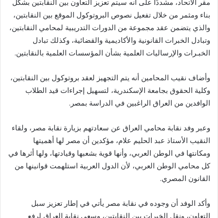
مقر الاتحاد، مشددًا على أنه سيتم تعزيز التعاون بين النقابتين بشكل
بناء ومثمر من خلال تفعيل نصوص البروتوكول الموقع بين النقابتين،
والذي يتضمن عقد مجموعة من الدورات التدريبية لمحامي النقابتين،
وتبادل الخبرات القانونية والأكاديمية والقضائية، وكذلك تبادل
الخبـرات والإرساليات العلمية بشأن المؤسسات العلمية بالنقابتين.
وأضاف نقيب المحامين أنه يتم التجهيز لعقد بروتوكول بين النقابتين،
وكلية الحقوق بجامعة الإسكندرية، لتسهيل إجراءات قيد الطلاب
الوافدين من العراق الراغبين في الدراسة بمصر.
وعبر وفد نقابة محامي العراق عن سعادتهم بزيارة نقابة مصر، ولقاء
النقيب الأستاذ عبد الحليم علام، مؤكدين أن مصر لها أهميتها
ومكانتها في الوطن العربي، وأنها قوية بشعبها وقيادتها، ولها أثرها في
كل محامي الوطن العربي، لأن الدول العربية استلهمت قوانينها من
القانون المصري.
وأكد الوفد أن وجوده في نقابة مصر يأتي في إطار تعزيز سبل
التعاون، ونقل الخبرات بين النقابتين، وسعي نقابة العراق لرفع