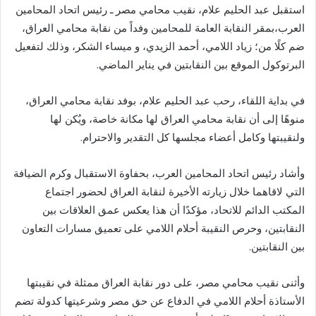
استقبل عبد الحليم علام، نقيب محامي مصر ـ رئيس اتحاد المحامين
العرب،بمقر النقابة العامة للمحامين وفداً من نقابة محامي العراق،
ضم كلًا من؛ زياد اللامي، أحمد الزيدي، و ميساء الشكر، وذلك لتفعيل
البرتوكول الموقع بين النقابتين في يناير الماضي.
في بداية اللقاء، رحب عبد الحليم علام، بوفد نقابة محامي العراق،
منوهًا إلى أن نقابة محامي العراق لها مكانة خاصة، ويُكن لها
ولنقيبتها وكامل أعضاء مجلسها كل التقدير والاحترام.
وأشاد رئيس اتحاد المحامين العرب، بحفاوة الاستقبال وكرم الضيافة
التي لاقاهما خلال زيارته الأخيرة لنقابة العراق لحضور اجتماع
المكتب الدائم للاتحاد، مؤكدًا أن هذا يعكس عمق العلاقات بين
النقابتين، وحرص النقيبة أحلام اللامي على تعميق مسارات التعاون
بين النقابتين.
وأثنى نقيب محامي مصر، على دور نقابة العراق ممثلة في نقيبتها
الأستاذة أحلام اللامي في الدفاع عن حق مصر وشرعيتها كدولة تضم