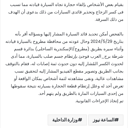
بقيام بعض الأشخاص بإلقاء حجارة تجاه السيارة قيادته مما تسبب
فى كسر الزجاج وتحذير قائدى السيارات من ذلك بدعوى أن الهدف
من ذلك السرقة.
بالفحص أمكن تحديد قائد السيارة المشار إليها وبسؤاله أقر بأنه
بتاريخ 2024/5/29 وحال عودته من محافظة مطروح بالسيارة قيادته
وأثناء سيره بطريق (مطروح/الإسكندرية الساحلى) بدائرة قسم
شرطة برج_العرب فوجئ بإرتطام جسم صلب بالسيارة، مما أدى
لحدوث الكسر المُشار إليه دون حدوث ثمة إصابات له، فقام بالتوقف
بجانب الطريق وتصوير مقطع الفيديو المشار إليه لتحقيق نسب
مشاهدات عالية، ونفى مشاهدته لثمة أشخاص بمكان الواقعة أو
تعرض أحد له وعلل إرتطام قطعة الحجارة بسيارته نتيجة سقوطها
من إحدى السيارات المارة بالطريق ولم يتهم أحد.
تم إتخاذ الإجراءات القانونية.
الساعة نيوز
وزارة الداخلية