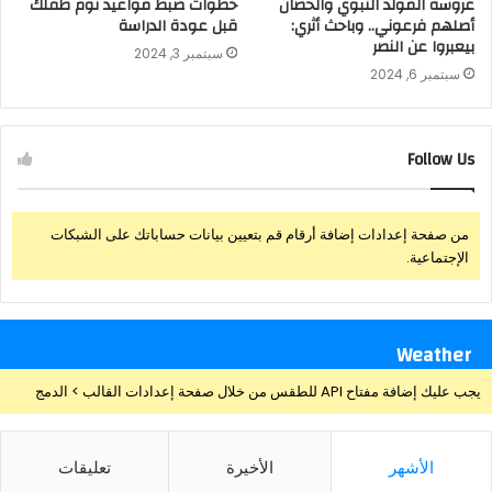
عروسة المولد النبوي والحصان
خطوات ضبط مواعيد نوم طفلك
أصلهم فرعوني.. وباحث أثري:
قبل عودة الدراسة
بيعبروا عن النصر
سبتمبر 3, 2024
سبتمبر 6, 2024
Follow Us
من صفحة إعدادات إضافة أرقام قم بتعيين بيانات حساباتك على الشبكات
الإجتماعية.
Weather
يجب عليك إضافة مفتاح API للطقس من خلال صفحة إعدادات القالب > الدمج
الأشهر
الأخيرة
تعليقات