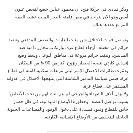
وذكر قيادي في حركة فتح، أن محمود عباس خضع لفحص عيون
أمس وهو الآن يتواجد في مقر إقامته بالبحر الميت عشية القمة
المزمع عقدها هناك
وتواصل قوات الاحتلال شن مئات الغارات والقصف المدفعي وتنفيذ
جرائم في مختلف أرجاء قطاع غزة، وارتكاب مجازر دامية ضد
المدنيين، وتنفيذ جرائم مروعة في مناطق التوغل، وسط وضع
إنساني كارثي نتيجة الحصار ونزوح أكثر من 90 % من السكان.
ودمَّرت طائرات الاحتلال الإسرائيلي مربعات سكنية كاملة فى قطاع
غزة، ضمن سياسة التدمير الشاملة التي ينتهجها الاحتلال في عدوانه
المستمر على قطاع غزة.
ولا يزال آلاف الشهداء والجرحى لم يتم انتشالهم من تحت الأنقاض؛
بسبب تواصل القصف وخطورة الأوضاع الميدانية، في ظل حصار
خانق للقطاع وقيود مُشددة على دخول الوقود والمساعدات الحيوية
العاجلة للتخفيف من الأوضاع الإنسانية الكارثية.