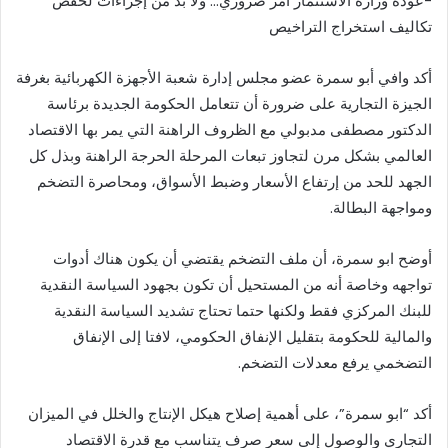
-عودة وزارة الاستثمار أمر ضروري… ولا بد من إجراءات لخفض
تكاليف استخراج التراخيص
أكد وافي أبو سمرة عضو مجلس إدارة شعبة الأجهزة الكهربائية بغرفة
الجيزة التجارية على ضرورة أن تتعامل الحكومة الجديدة برئاسة
الدكتور مصطفى مدبولي مع الظروف الراهنة التي يمر بها الاقتصاد
العالمي بشكل مرن لتجاوز تبعات المرحلة الحرجة الراهنة وبذل كل
الجهد للحد من إرتفاع الأسعار وضبط الأسواق، ومحاصرة التضخم
ومواجهة البطالة.
أوضح ابو سمرة، أن ملف التضخم يقتضي أن يكون هناك أدوات
تواجهه وخاصة أنه من المستحيل أن تكون بجهود السياسة النقدية
للبنك المركزي فقط ولكنها حتما تحتاج تشديد السياسة النقدية
والمالية للحكومة بتقليل الإنفاق الحكومي، لافتا إلى الإنفاق
التضخمي يرفع معدلات التضخم.
أكد “ابو سمرة”، على أهمية إصلاح هيكل الإنتاج والخلل في الميزان
التجاري والوصول إلى سعر صرف يتناسب مع قدرة الاقتصاد