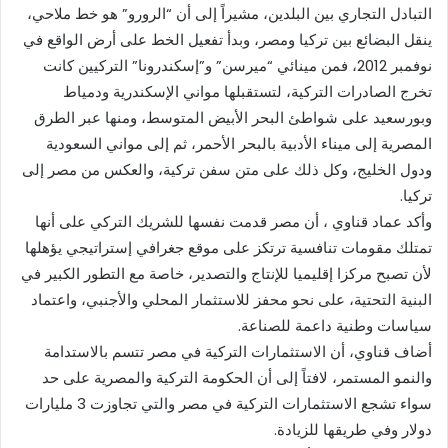
التبادل التجاري بين البلدين، مشيراً إلى أن “الرورو” هو خط ملاحي،
ينقل البضائع بين تركيا ومصر، وبدأ تفعيل الخط على أرض الواقع في
نوفمبر 2012، فمن مينائي “ميرسن” و”إسكندرونا” التركيين كانت
تخرج الصادرات التركية، لتستقبلها مواني الإسكندرية ودمياط
وبورسعيد على شواطئ البحر الأبيض المتوسط، ومنها عبر الطرق
المصرية إلى ميناء الأدبية بالبحر الأحمر، ثم إلى مواني السعودية
ودول الخليج، وكل ذلك على متن سفن تركية، والعكس من مصر إلى
تركيا.
وأكد عماد قناوي ، أن مصر قدمت نفسها للشريك التركي على أنها
تمتلك مقومات تنافسية ترتكز على موقع جغرافي إستراتيجي يؤهلها
لأن تصبح مركزا إقليميا للإنتاج والتصدير، خاصة مع التطور الكبير في
البنية التحتية، على نحو محفز للاستثمار المحلي والأجنبي، واعتماد
سياسات وطنية داعمة للصناعة.
أضاف قناوي، أن الاستثمارات التركية في مصر تتسم بالاستدامة
والنمو المستمر، لافتاً إلى أن الحكومة التركية والمصرية على حد
سواء تشجع الاستثمارات التركية في مصر والتي تجاوزت 3 مليارات
دولار وفي طريقها للزيادة.