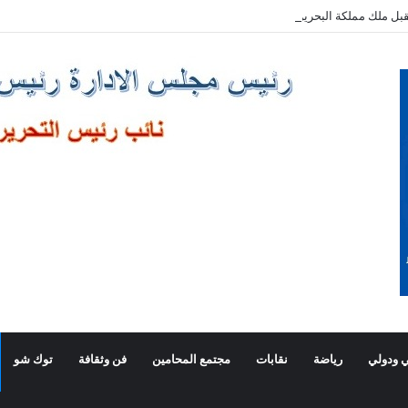
بل ملك مملكة البحرين الشقيقة
 ودولي
رياضة
نقابات
مجتمع المحامين
فن وثقافة
توك شو