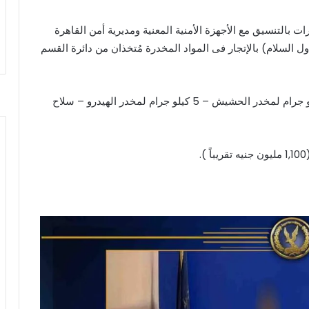
ت بالتنسيق مع الأجهزة الأمنية المعنية ومديرية أمن القاهرة
السلام) بالإتجار فى المواد المخدرة مُتخذان من دائرة القسم
عقب تقنين الإجراءات تم ضبطهما .. وبحوزتهما (10 كيلو جرام لمخدر الحشيش – 5 كيلو جرام لمخدر الهيدرو – سلاح