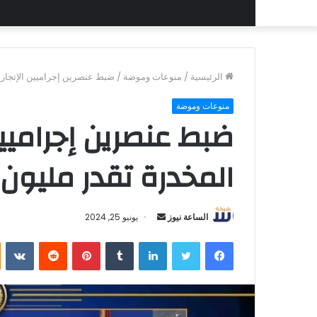
الرئيسية
/
منوعات وموضة
/
ضبط عنصرين إجراميين الإتجار ف
منوعات وموضة
ضبط عنصرين إجراميين
المخدرة تقدر مليون 
أرسل
الساعة نيوز
يونيو 25, 2024
بريدا
فيسبوك
تويتر
لينكدإن
بينتيريست
إلكترونيا