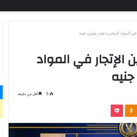
ي المواد المخدرة تقدر مليون جنيه
 الإتجار في المواد
جنيه
5
أقل من دقيقة
بوكيت
Odnoklassniki