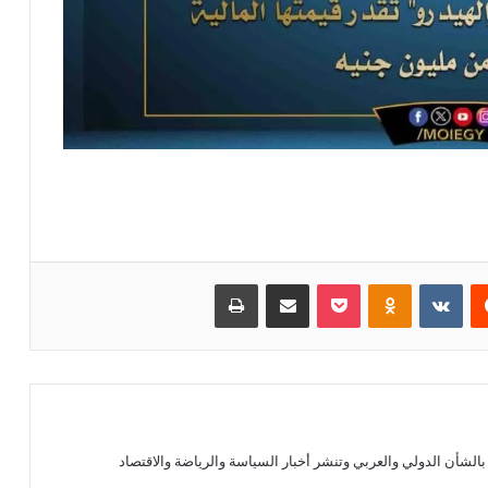
يست
بوكيت
Odnoklassniki
مشاركة عبر البريد
طباعة
الشأن الدولي والعربي وتنشر أخبار السياسة والرياضة والاقتصاد