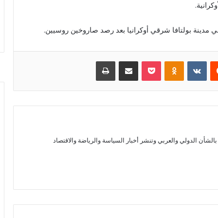
كرانية.
في مدينة بولتافا شرقي أوكرانيا بعد رصد صاروخين روسيين.
يست
بوكيت
Odnoklassniki
مشاركة عبر البريد
طباعة
الشأن الدولي والعربي وتنشر أخبار السياسة والرياضة والاقتصاد