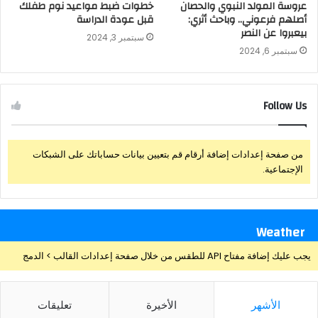
عروسة المولد النبوي والحصان
خطوات ضبط مواعيد نوم طفلك
أصلهم فرعوني.. وباحث أثري:
قبل عودة الدراسة
بيعبروا عن النصر
سبتمبر 3, 2024
سبتمبر 6, 2024
Follow Us
من صفحة إعدادات إضافة أرقام قم بتعيين بيانات حساباتك على الشبكات
الإجتماعية.
Weather
يجب عليك إضافة مفتاح API للطقس من خلال صفحة إعدادات القالب > الدمج
الأشهر
الأخيرة
تعليقات