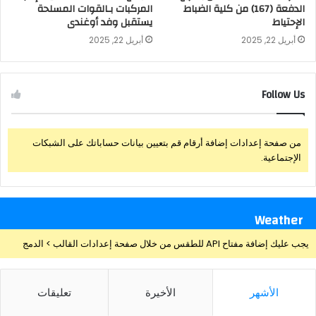
الدفعة (167) من كلية الضباط
المركبات بـالقوات المسلحة
الإحتياط
يستقبل وفد أوغندى
أبريل 22, 2025
أبريل 22, 2025
Follow Us
من صفحة إعدادات إضافة أرقام قم بتعيين بيانات حساباتك على الشبكات
الإجتماعية.
Weather
يجب عليك إضافة مفتاح API للطقس من خلال صفحة إعدادات القالب > الدمج
الأشهر
الأخيرة
تعليقات