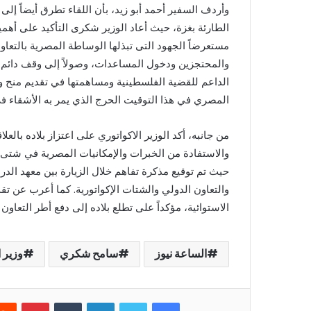
وأردف السفير أحمد أبو زيد، بأن اللقاء تطرق أيضاً إ
الطارئة بغزة، حيث أعاد الوزير شكرى التأكيد على أهمي
مستعرضاً الجهود التى تبذلها الوساطة المصرية بالتع
والمحتجزين ودخول المساعدات، وصولاً إلى وقف دائم لإط
الداعم للقضية الفلسطينية ومساهمتها في تقديم منح و
المصري في هذا التوقيت الحرج الذي يمر به الأشقاء 
من جانبه، أكد الوزير الاكواتوري على اعتزاز بلاده بالع
والاستفادة من الخبرات والإمكانيات المصرية في شتى ا
حيث تم توقيع مذكرة تفاهم خلال الزيارة بين معهد الدر
والتعاون الدولي والشتات الإكواتورية. كما أعرب عن تق
الاستوائية، مؤكداً على تطلع بلاده إلى دفع أطر التعاون 
الساعة نيوز
سامح شكري
وزير 
فيسبوك
تويتر
لينكدإن
بينتير