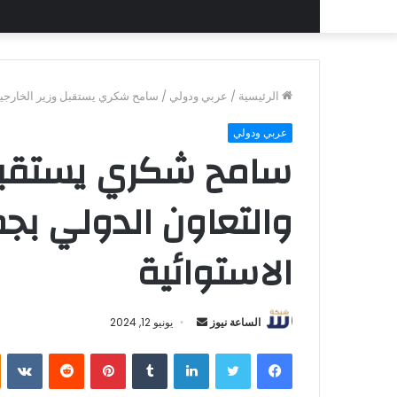
الرئيسية
/
عربي ودولي
/
سامح شكري يستقبل وزير الخارجية و
عربي ودولي
سامح شكري يستقبل و
والتعاون الدولي بجم
الاستوائية
أرسل
الساعة نيوز
يونيو 12, 2024
بريدا
فيسبوك
تويتر
لينكدإن
بينتيريست
إلكترونيا