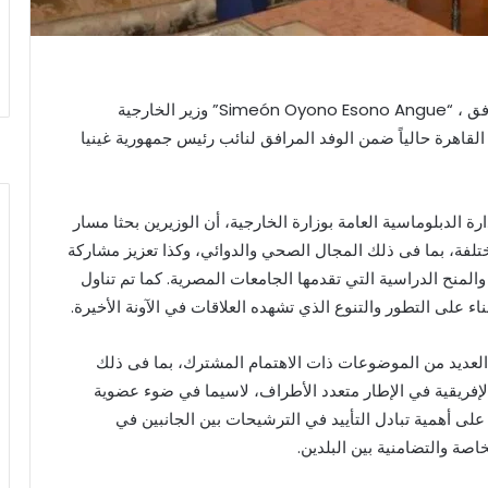
استقبل سامح شكري وزير الخارجية، يوم الأربعاء الموافق ، “Simeón Oyono Esono Angue” وزير الخارجية
 القاهرة حالياً ضمن الوفد المرافق لنائب رئيس جمهورية غينيا
 الدبلوماسية العامة بوزارة الخارجية، أن الوزيرين بحثا مسار
لمختلفة، بما فى ذلك المجال الصحي والدوائي، وكذا تعزيز مشاركة
والمنح الدراسية التي تقدمها الجامعات المصرية. كما تم تناول
ء على التطور والتنوع الذي تشهده العلاقات في الآونة الأخيرة.
ً العديد من الموضوعات ذات الاهتمام المشترك، بما فى ذلك
الإفريقية في الإطار متعدد الأطراف، لاسيما في ضوء عضوية
لى أهمية تبادل التأييد في الترشيحات بين الجانبين في
خاصة والتضامنية بين البلدين.