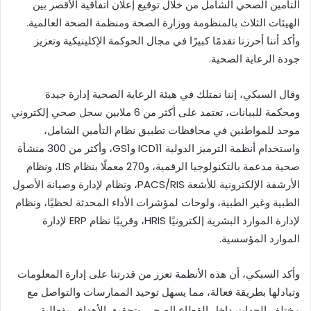
التأمين الصحي الشامل من خلال توقيع إعلان اتفاقية الأقصر بين
الهيئات الثلاث بالمنظومة ووزارة الصحة ومنظمة الصحة العالمية.
وأكد أننا أحرزنا تقدمًا كبيرًا في مجال الحوكمة الإكلينيكية وتعزيز
جودة الرعاية الصحية.
وقال السبكي، إننا نمتلك في هيئة الرعاية الصحية إدارة جيدة
ومحكمة للبيانات، تعتمد على أكثر من 6 ملايين سجل صحي إلكتروني
موحد للمواطنين في محافظات تطبيق نظام التأمين الشامل،
واستخدام أنظمة الترميز الدولية ICD11 وGS1، وأكثر من 300 منشأة
صحية مدعمة بالتكنولوجيا الرقمية، و270 معملًا بنظام LIS، ونظام
الأرشفة الإلكترونية للأشعة PACS/RIS، ونظام لإدارة وصيانة الأصول
الطبية وغير الطبية، ولوحات لمؤشرات الأداء المحدثة لحظيًا، ونظام
لإدارة الموارد البشرية إلكترونيًا HRIS، وقريبًا نظام ERP لإدارة
الموارد المؤسسية.
وأكد السبكي، أن هذه الأنظمة تعزز من قدرتنا على إدارة المعلومات
وتبادلها بطريقة فعالة، مما يسهل توحيد الممارسات والتواصل مع
مختلف الجهات داخل القطاع الصحي وتحقيق الأهداف بفعالية.