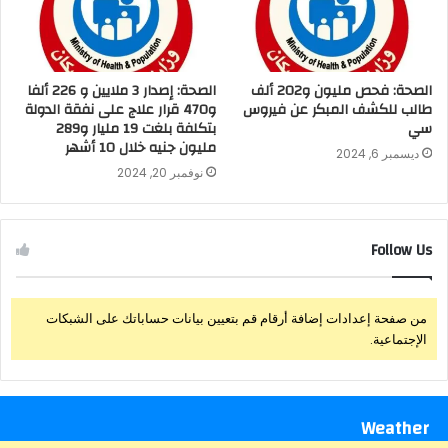
الصحة: فحص مليون و202 ألف
الصحة: إصدار 3 ملايين و 226 ألفا
طالب للكشف المبكر عن فيروس
و470 قرار علاج على نفقة الدولة
سي
بتكلفة بلغت 19 مليار و289
مليون جنيه خلال 10 أشهر
ديسمبر 6, 2024
نوفمبر 20, 2024
Follow Us
من صفحة إعدادات إضافة أرقام قم بتعيين بيانات حساباتك على الشبكات
الإجتماعية.
Weather