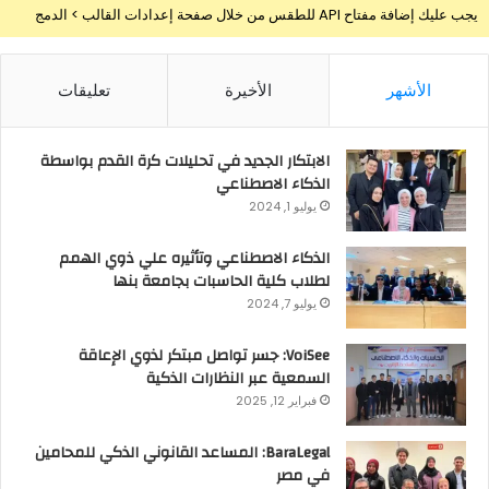
يجب عليك إضافة مفتاح API للطقس من خلال صفحة إعدادات القالب > الدمج
الأشهر
الأخيرة
تعليقات
الابتكار الجديد في تحليلات كرة القدم بواسطة
الذكاء الاصطناعي
يوليو 1, 2024
الذكاء الاصطناعي وتأثيره علي ذوي الهمم
لطلاب كلية الحاسبات بجامعة بنها
يوليو 7, 2024
VoiSee: جسر تواصل مبتكر لذوي الإعاقة
السمعية عبر النظارات الذكية
فبراير 12, 2025
BaraLegal: المساعد القانوني الذكي للمحامين
في مصر