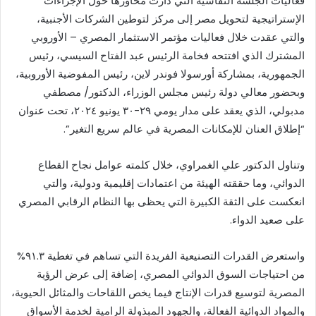
فعاليات الجلسة النقاشية التي دارت محاورها حول الإجراءات
الإستراتيجية لتحويل مصر إلى مركز لتوطين الشركات الأجنبية،
والتي عقدت خلال فعاليات مؤتمر الاستثمار المصري – الأوروبي
المشترك الذي افتتحه فخامة الرئيس عبد الفتاح السيسي، رئيس
الجمهورية، بمشاركة أورسولا فوندر لاين، رئيس المفوضية الأوروبية،
وبحضور معالي دولة رئيس مجلس الوزراء، الدكتور/ مصطفي
مدبولي، الذي يعقد على مدار يومي ٢٩-٣٠ يونيو ٢٠٢٤، تحت عنوان
“إطلاق العنان للإمكانات المصرية في عالم سريع التغير”.
وتناول الدكتور علي الغمراوي، خلال كلمته عوامل نجاح القطاع
الدوائي، وما حققته الهيئة من اعتمادات إقليمية ودولية، والتي
انعكست على الثقة الكبيرة التي يحظى بها النظام الرقابي المصري
على صعيد الدواء.
واستعرض القدرات التصنيعية الفريدة التي تساهم في تغطية ٩١.٣%
من احتياجات السوق الدوائي المصري، إضافة إلى عرض الرؤية
المصرية لتوسيع قدرات الإنتاج فيما يخص اللقاحات والمثائل الحيوية،
والمواد الدوائية الفعالة، والجهود المبذولة الرامية لخدمة الأسواق