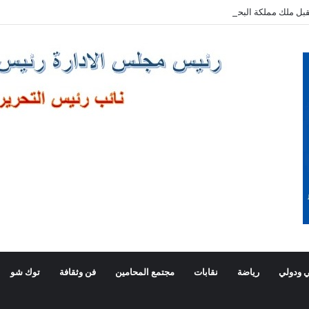
بل ملك مملكة البحرين الشقيقة
 ودولي
رياضة
نقابات
مجتمع المحامين
فن وثقافة
توك شو