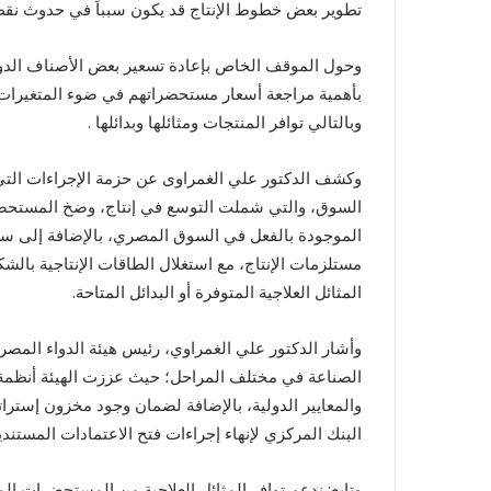
تطوير بعض خطوط الإنتاج قد يكون سبباً في حدوث نقص
وحول الموقف الخاص بإعادة تسعير بعض الأصناف الدوا
بأهمية مراجعة أسعار مستحضراتهم في ضوء المتغيرات الا
وبالتالي توافر المنتجات ومثائلها وبدائلها .
وكشف الدكتور علي الغمراوى عن حزمة الإجراءات التى
السوق، والتي شملت التوسع في إنتاج، وضخ المستحضر
الموجودة بالفعل في السوق المصري، بالإضافة إلى سرع
مستلزمات الإنتاج، مع استغلال الطاقات الإنتاجية بالش
المثائل العلاجية المتوفرة أو البدائل المتاحة.
وأشار الدكتور علي الغمراوي، رئيس هيئة الدواء المصري
الصناعة في مختلف المراحل؛ حيث عززت الهيئة أنظمة 
والمعايير الدولية، بالإضافة لضمان وجود مخزون إسترات
البنك المركزي لإنهاء إجراءات فتح الاعتمادات المستندي
وتابع: ندعم توافر المثائل العلاجية من المستحضرات ال