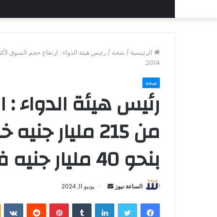
الرئيسية
/
صحة
/
2014.
صحة
رئيس هيئة الدواء : 
بنحو 40 مليار جنيه في عام 2014.
أرسل
الساعة نيوز
يونيو 11, 2024
بريدا
فيسبوك
تويتر
لينكدإن
بينتيريست
إلكترونيا