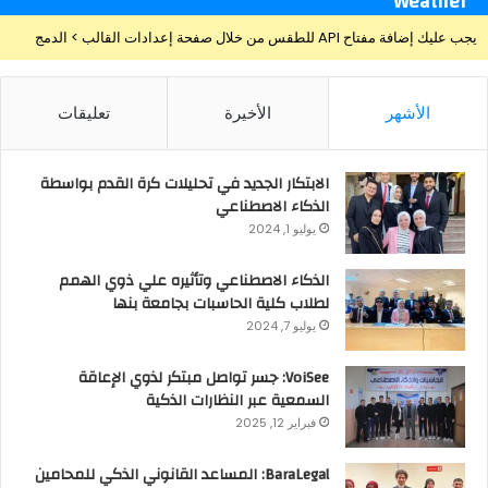
Weather
يجب عليك إضافة مفتاح API للطقس من خلال صفحة إعدادات القالب > الدمج
الأشهر
الأخيرة
تعليقات
الابتكار الجديد في تحليلات كرة القدم بواسطة
الذكاء الاصطناعي
يوليو 1, 2024
الذكاء الاصطناعي وتأثيره علي ذوي الهمم
لطلاب كلية الحاسبات بجامعة بنها
يوليو 7, 2024
VoiSee: جسر تواصل مبتكر لذوي الإعاقة
السمعية عبر النظارات الذكية
فبراير 12, 2025
BaraLegal: المساعد القانوني الذكي للمحامين