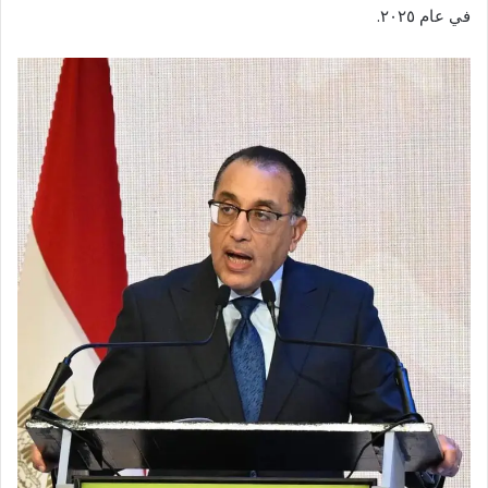
في عام ٢٠٢٥.