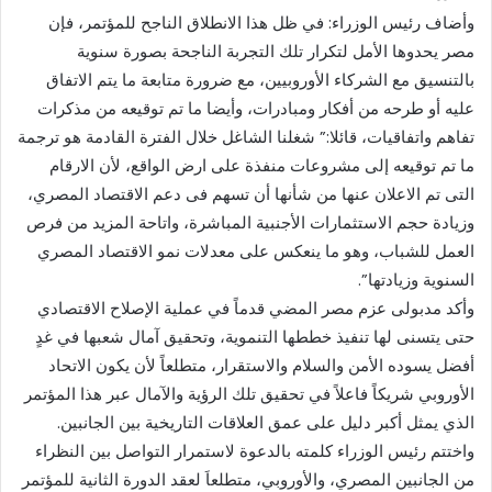
وأضاف رئيس الوزراء: في ظل هذا الانطلاق الناجح للمؤتمر، فإن
مصر يحدوها الأمل لتكرار تلك التجربة الناجحة بصورة سنوية
بالتنسيق مع الشركاء الأوروبيين، مع ضرورة متابعة ما يتم الاتفاق
عليه أو طرحه من أفكار ومبادرات، وأيضا ما تم توقيعه من مذكرات
تفاهم واتفاقيات، قائلا:” شغلنا الشاغل خلال الفترة القادمة هو ترجمة
ما تم توقيعه إلى مشروعات منفذة على ارض الواقع، لأن الارقام
التى تم الاعلان عنها من شأنها أن تسهم فى دعم الاقتصاد المصري،
وزيادة حجم الاستثمارات الأجنبية المباشرة، واتاحة المزيد من فرص
العمل للشباب، وهو ما ينعكس على معدلات نمو الاقتصاد المصري
السنوية وزيادتها”.
وأكد مدبولى عزم مصر المضي قدماً في عملية الإصلاح الاقتصادي
حتى يتسنى لها تنفيذ خططها التنموية، وتحقيق آمال شعبها في غدٍ
أفضل يسوده الأمن والسلام والاستقرار، متطلعاً لأن يكون الاتحاد
الأوروبي شريكاً فاعلاً في تحقيق تلك الرؤية والآمال عبر هذا المؤتمر
الذي يمثل أكبر دليل على عمق العلاقات التاريخية بين الجانبين.
واختتم رئيس الوزراء كلمته بالدعوة لاستمرار التواصل بين النظراء
من الجانبين المصري، والأوروبي، متطلعاَ لعقد الدورة الثانية للمؤتمر