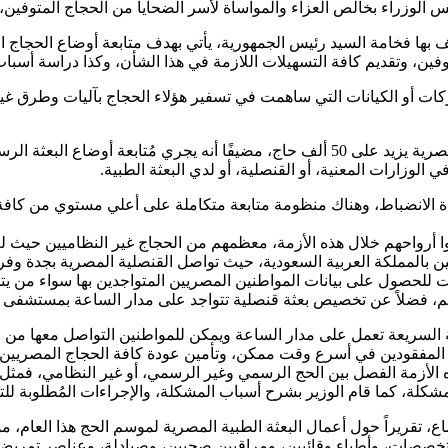
راء بخالص العزاء والمواساة لأسر الضحايا من الحجاج المتوفين، مؤكدً
ف بها فخامة السيد رئيس الجمهورية، يأتي بهدف متابعة أوضاع الحجاج ا
وفين، وتقديم كافة التسهيلات اللازمة في هذا الشأن، وكذا دراسة أسب
ت أو الكيانات التي ساهمت في تسفير هؤلاء الحجاج بآليات وطرق غير
ونوّه الدكتور مصطفى مدبولي، إلى أن إجمالي عدد البعثة الرسمية المصرية يزيد على 50 ألف 
الوزارات المعنية، أو القنصلية، أو لدي البعثة الطبية.
وا أرواحهم خلال هذه الأزمة، معظمهم من الحجاج غير النظاميين حيث 
يين بالمملكة العربية السعودية، حيث تواصل القنصلية المصرية بجدة وف
للحصول على بيانات المواطنين المصريين المتواجدين بها سواء من يتلقى
منهم، فضلاً عن تخصيص بعثة قنصلية تتواجد على مدار الساعة بمستشف
سريعة تعمل على مدار الساعة ويمكن للمواطنين التواصل معها من خلال 
المفقودين في أسرع وقت ممكن، وتأمين عودة كافة الحجاج المصريين
هذه الأزمة الفصل بين الحج الرسمي وغير الرسمي، أو غير النظامي، فم
لمشكلة، كما قام الوزير بشرح أسباب المشكلة، والإجراءات المُطلوبة للت
، تقريراً حول أعمال البعثة الطبية المصرية لموسم الحج هذا العام، مؤك
 أطباء بشريين في مختلف التخصصات، وأطباء وقائيين، ومراقبين صحيين، وصيادلة، و