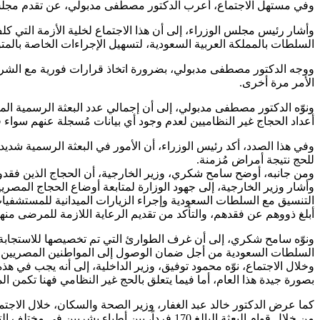
وفي مستهل الاجتماع، أعرب الدكتور مصطفى مدبولي، عن تقدم مجلس الوز
وأشار رئيس مجلس الوزراء، إلى أن هذا الاجتماع لخلية الأزمة التي كل
السلطات بالمملكة العربية السعودية، لتسهيل الإجراءات الخاصة بالمت
ووجه الدكتور مصطفى مدبولي، بضرورة اتخاذ قرارات فورية مع الشركا
الأمر مرة أخرى.
أعداد الحجاج غير النظاميين لعدم وجود أي بيانات مُسجلة عنهم سواء في 
للحج نتيجة أمراض مُزمنة.
ومن جانبه، أوضح سامح شكري، وزير الخارجية، أن الحجاج الذين فقد
وأشار وزير الخارجية، إلى جهود الوزارة لمتابعة أوضاع الحجاج المصر
التنسيق مع السلطات السعودية وإجراء الزيارات الميدانية للمستشفيات 
أبلغ ذووهم عن فقدهم، والتأكد من تقديم الرعاية اللازمة للمرضى 
ونوّه سامح شكري، إلى أن غرف الطوارئ التي تم تخصيصها للاستجابة ال
السلطات السعودية من أجل ضمان الوصول إلى المواطنين المصريين 
وخلال الاجتماع، نوّه محمود توفيق، وزير الداخلية، إلى أنه يجب في 
بصورة جيدة هذا العام، أما فيما يتعلق بالحج غير النظامي فهنا تكمن ا
كما عرض الدكتور خالد عبد الغفار، وزير الصحة والسكان، خلال الاجتماع
من خلال قوام البعثة البالغ 170 فرداً، بين