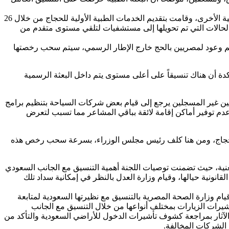
وأضاف وزير الصحة، أن البعثة الطبية المصرية كانت مُزودة بنحو 10.6 طن من الأدوية من مختلف الأصناف اللازمة، وعدد من التجهيزات الطبية الأخرى، وقامت بتقديم الخدمات الطبية الأولية للحجاج من خلال 26
مات الطبية لهم، مُستعرضاً موقف الحالات التي تم تحويلها إلى مستشفيات لتلقي مستوى متقدم من
ديم وعود لمصريين بالحج خارج الإطار الرسمي، سيتم سحب رخصتها
دة أن هناك تنسيقاً على أعلى مستوى يتم داخل البعثة الرسمية
مصريين غير المسجلين يرجع إلى قيام بعض شركات السياحة بتنظيم برامج
عدم توفير أماكن إقامة لائقة بباقي المشاعر مما تسبب لتعرض
تقدم أي خدمات للحجاج، ومن هنا كلف رئيس مجلس الوزراء، بسرعة سحب رخص هذه
معنية، حيث تضمنت توصيات اللجنة أهمية التنسيق مع الجانب السعودي
قانونية حيالها، وقيام وزارة العدل بالنظر في إمكانية سداد تلك
تها مع أهليتهم داخل البلاد، وقيام وزارة الصحة المصرية بالتنسيق مع نظيرتها السعودية لمتابعة
شيرات الزيارات بمختلف أنواعها من خلال التنسيق مع الجانب
الآثار بمراجعة كشوف تأشيرات الدخول للأراضي السعودية والتأكد من