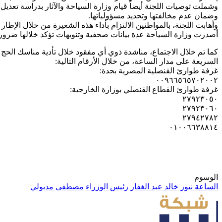
وضمان عدم مخالفتها وتحديد مسؤولياتها.
وأهابت اللجنة، بالمواطنين الالتزام بأداء هذه الشعيرة من خلال الإط
أصدرت وزارة السياحة عدة بيانات صحفية وتنويهات تؤكد خلالها ضرورة ا
كما تم خلال الاجتماع، مناشدة ذوي أي مفقود خلال تأدية مناسك الحج 
السريعة على مدار الساعة، من خلال الأرقام التالية:
غرفة طوارئ القنصلية المصرية بجدة:
٠٠٩٦٦٥٦٥٧٠٢٠٠٢
غرفة طوارئ القطاع القنصلي بوزارة الخارجية:
٢٧٩٢٣٠٥٠
٢٧٩٢٣٠٦٠
٢٧٩٤٢٧٨٢
٠١٠٠٦٦٣٨٨١٤
الوسوم
الساعة نيوز
خالد عبد الغفار
رئيس الوزراء
مصطفى مدبولي
أرسل
بريدا
إلكترونيا