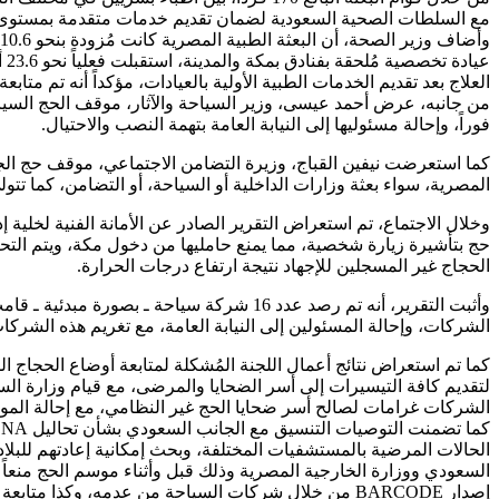
مع السلطات الصحية السعودية لضمان تقديم خدمات متقدمة بمستوى ع
عي
العلاج بعد تقديم الخدمات الطبية الأولية بالعيادات، مؤكداً أنه تم متا
من جانبه، عرض أحمد عيسى، وزير السياحة والآثار، موقف الحج السي
فوراً، وإحالة مسئوليها إلى النيابة العامة بتهمة النصب والاحتيال.
كما استعرضت نيفين القباج، وزيرة التضامن الاجتماعي، موقف حج الجمع
المصرية، سواء بعثة وزارات الداخلية أو السياحة، أو التضامن، كما تت
وخلال الاجتماع، تم استعراض التقرير الصادر عن الأمانة الفنية لخلية
حج بتأشيرة زيارة شخصية، مما يمنع حامليها من دخول مكة، ويتم التح
الحجاج غير المسجلين للإجهاد نتيجة ارتفاع درجات الحرارة.
وأثبت التقرير، أنه تم رصد عدد 16 شركة 
الشركات، وإحالة المسئولين إلى النيابة العامة، مع تغريم هذه الشركا
كما تم استعراض نتائج أعمال اللجنة المُشكلة لمتابعة أوضاع الحجاج
لتقديم كافة التيسيرات إلى أسر الضحايا والمرضى، مع قيام وزارة السيا
الشركات غرامات لصالح أسر ضحايا الحج غير النظامي، مع إحالة الموضوع 
الحالات المرضية بالمستشفيات المختلفة، وبحث إمكانية إعادتهم للبلا
السعودي ووزارة الخارجية المصرية وذلك قبل وأثناء موسم الحج منعاً
إصدار BARCODE من خلال شركات السياحة من عدمه، وكذا متابعة التزام الشركات بتلك الإصدارات واتخاذ الإجراءات القانونية اللازمة تجاه الشركات المخالفة.