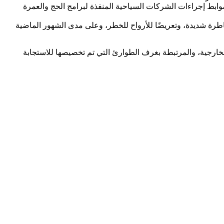
 والآثار بدراسة تعديل بعض مواد قانون شركات السياحة رقم 38 لسنة 77 وتعديلاته لتشديد ضوابط إجراءات الشركات السياحية المنفذة لبرامج الحج والعمرة
مخاطرة شديدة، وتعريضًا للأرواح للخطر، وعلى مدى الشهور الماضية
الخارجية، والمرتبطة بغرف الطوارئ التي تم تخصيصها للاستجابة