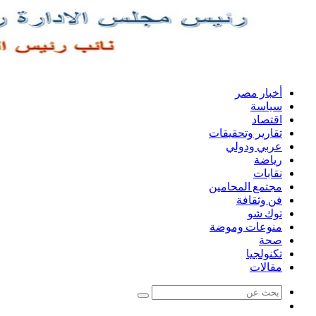
أخبار مصر
سياسة
اقتصاد
تقارير وتحقيقات
عربي ودولي
رياضة
نقابات
مجتمع المحامين
فن وثقافة
توك شو
منوعات وموضة
صحة
تكنولجيا
مقالات
بحث
مقال
عن