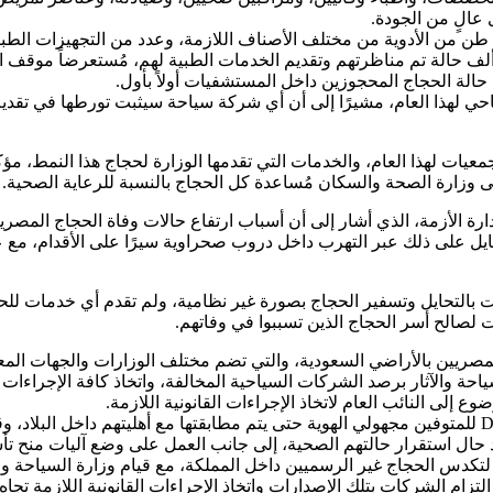
الٍ من الجودة.
ادة تخصصية مُلحقة بفنادق بمكة والمدينة، استقبلت فعلياً نحو 23.6 ألف حالة تم مناظرتهم وتقديم الخد
بعة حالة الحجاج المحجوزين داخل المستشفيات أولاً بأول.
احي لهذا العام، مشيرًا إلى أن أي شركة سياحة سيثبت تورطها في تق
يات لهذا العام، والخدمات التي تقدمها الوزارة لحجاج هذا النمط، مؤك
ولى وزارة الصحة والسكان مُساعدة كل الحجاج بالنسبة للرعاية الصحية.
 إدارة الأزمة، الذي أشار إلى أن أسباب ارتفاع حالات وفاة الحجاج ال
ايل على ذلك عبر التهرب داخل دروب صحراوية سيرًا على الأقدام، مع 
سياحة ـ بصورة مبدئية ـ قامت بالتحايل وتسفير الحجاج بصورة غير نظامية، ولم 
ت لصالح أسر الحجاج الذين تسببوا في وفاتهم.
 المصريين بالأراضي السعودية، والتي تضم مختلف الوزارات والجهات ال
حة والآثار برصد الشركات السياحية المخالفة، واتخاذ كافة الإجراءات ال
إلى النائب العام لاتخاذ الإجراءات القانونية اللازمة.
كما تضمنت التوصيات التنسيق مع الجانب السعودي بشأن تحاليل DNA للمتوفين مجهولي الهوية حتى يتم مطابق
د حال استقرار حالتهم الصحية، إلى جانب العمل على وضع آليات منح تأ
 لتكدس الحجاج غير الرسميين داخل المملكة، مع قيام وزارة السياحة و