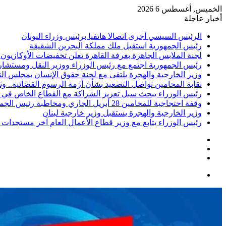
الخميس, أغسطس 6 2026
أخبار عاجلة
الرئيس السيسي أجرى اتصالا هاتفيا برئيس وزراء اليونان
رئيس الجمهورية استقبل ملك مملكة البحرين الشقيقة
لجنة الملابس الجاهزة بغرفة القاهرة تعلن تخفيضات الأوكازيون الصيفي.. تبدأ م
رئيس الجمهورية اجتمع مع رئيس الوزراء ووزير النقل ومستشار
وزير الخارجية والهجرة يلتقى مع لجنة حقوق الإنسان بمجلس ال
نقابة المحامين تواصل التصعيد بشأن أزمة الرسوم القضائية.. و
رئيس الوزراء يبحث سبل تعزيز الشراكة مع القطاع الخاص في
وقفة احتجاجية للمحامين 28 أبريل الجاري ومخاطبة رئيس الجمهورية
وزير الخارجية والهجرة يستقبل وزير خارجية لبنان
رئيس الوزراء يتابع مع وزير قطاع الأعمال العام آخر مستجدا
إضافة
مقال
عمود
تسجيل
عشوائي
جانبي
الدخول
القائمة