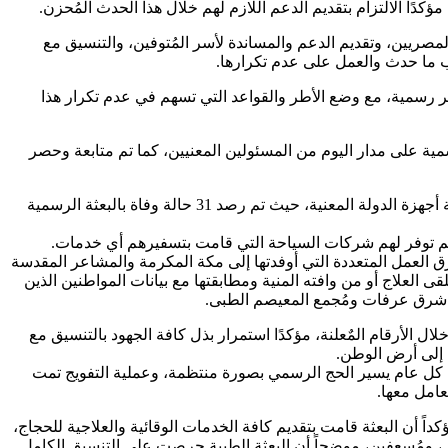
ا الالتزام بتقديم الدعم اللازم لهم خلال هذا الحدث المُحزن.
لمصريين، وتقديم الدعم والمساندة لأسر المُتوفين، والتنسيق مع
اب ما حدث والعمل على عدم تكرارها.
 رسمية، مع وضع الأطر والقواعد التي تسهم في عدم تكرار هذا
حاج، مضيفًا أنه يجري مُتابعة أوضاع البعثة الرسمية على مدار اليوم من المسئولين المعنيين، كما تم متابعة وحصر
وفي هذا الصدد، أكد رئيس الوزراء، أن الأمور في البعثة الرسمية شديدة الانضباط، وهناك منظومة متابعة متكاملة على أعلي مستوي من كافة أجهزة الدولة المعنية، حيث تم رصد 31 حالة وفاة بالبعثة الرسمية
لم توفر لهم شركات السياحة التي قامت بتسفيرهم أي خدمات.
رق العمل المتعددة التي أوفدتها إلى مكة المكرمة والمشاعر المقدسة
 العلاج أو من وافته المنية ومطابقتها مع بيانات المواطنين الذين
ى شرق عرفات ومُجمع المعيصم الطبى.
الأرقام المٌعلنة، مؤكدًا استمرار بذل كافة الجهود بالتنسيق مع
 إلى أرض الوطن.
ثل كل عام يسير الحج الرسمي بصورة منتظمة، وعملية التفويج تمت
عامل معها.
داً أن البعثة قامت بتقديم كافة الخدمات الوقائية والعلاجية للحجاج،
عناصر تمريض، ومُسعفين، موضحاً أن البعثة الطبية حرصت على التنسيق الكامل