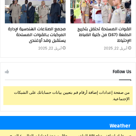
القوات المسلحة تحتفل بتخريج
مجمع الصناعات الهندسية لإدارة
الدفعة (167) من كلية الضباط
المركبات بـالقوات المسلحة
الإحتياط
يستقبل وفد أوغندى
أبريل 22, 2025
أبريل 22, 2025
Follow Us
من صفحة إعدادات إضافة أرقام قم بتعيين بيانات حساباتك على الشبكات
الإجتماعية.
Weather
يجب عليك إضافة مفتاح API للطقس من خلال صفحة إعدادات القالب > الدمج