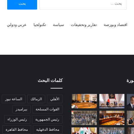
ا
ل
ب
ح
اقتصاد وبورصة
تقارير وتحقيقات
سياسة
تكنولجيا
عربي ودولي
ث
ع
ن
:
ورة
كلمات البحث
الأهلي
الزمالك
الساعة نيوز
القوات المسلحة
بيراميدز
رئيس الجمهورية
رئيس الوزراء
محافظ الدقهلية
محافظ القاهرة