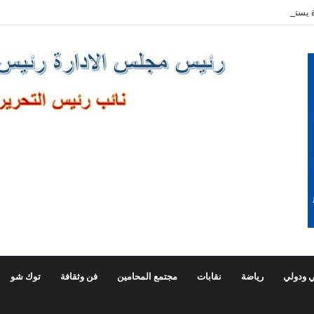
 يستقبل وزير خارجية لبنان
 ودولي
رياضة
نقابات
مجتمع المحامين
فن وثقافة
توك شو