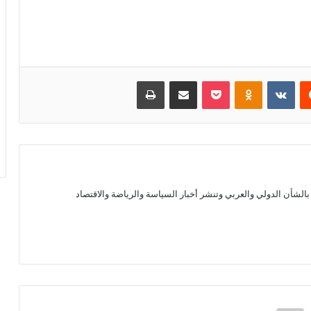
يست
بوكيت
Odnoklassniki
مشاركة عبر البريد
طباعة
الشأن الدولي والعربي وتنشر أخبار السياسة والرياضة والاقتصاد