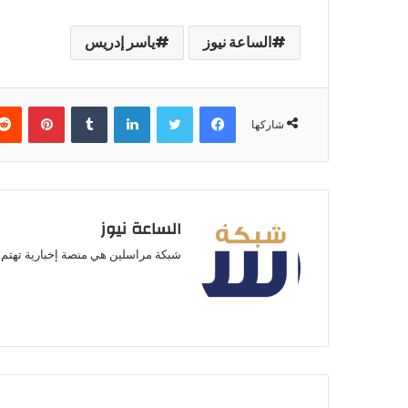
الساعة نيوز
ياسر إدريس
فيسبوك
تويتر
لينكدإن
بينتير
شاركها
الساعة نيوز
شبكة مراسلين هي منصة إخبارية تهتم ب