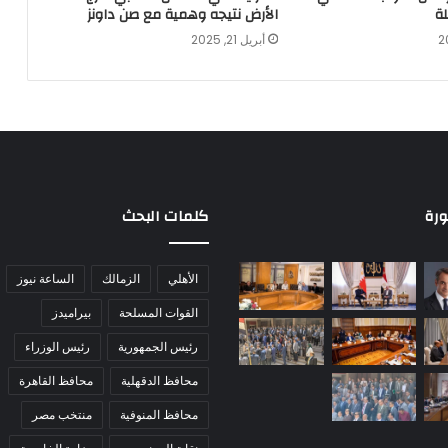
ة
الأرض نتيجه وهمية مع صن داونز
أبريل 21, 2025
ورة
كلمات البحث
الأهلي
الزمالك
الساعة نيوز
القوات المسلحة
بيراميدز
رئيس الجمهورية
رئيس الوزراء
محافظ الدقهلية
محافظ القاهرة
محافظ المنوفية
منتخب مصر