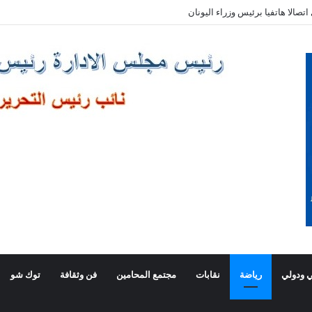
صالا هاتفيا برئيس وزراء اليونان
 ودولي
رياضة
نقابات
مجتمع المحامين
فن وثقافة
توك شو