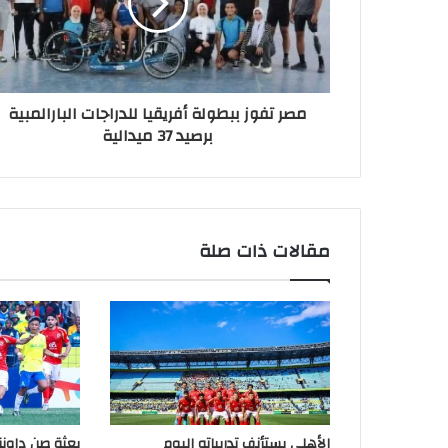
مصر تفوز ببطولة أفريقيا للدراجات البارالمبية
برصيد 37 ميدالية
مقالات ذات صلة
الأهلي يستأنف تدريباته اليوم
بعثة صن داونز