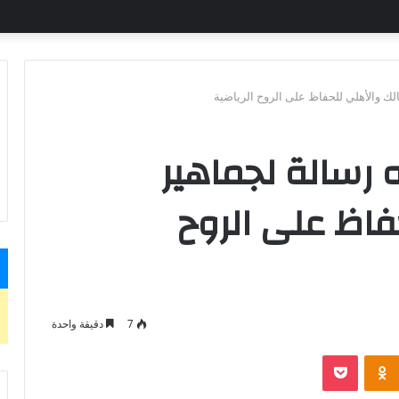
الك والأهلي للحفاظ على الروح الرياضية
 رسالة لجماهير
فاظ على الروح
7
دقيقة واحدة
بوكيت
Odnoklassniki