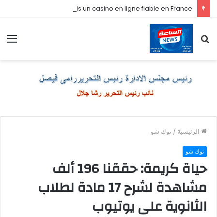
Comment je choisis un casino en ligne fiable en France
بحث
الق
عن
الرئيسية
/
توك شو
توك شو
حياة كريمة: حققنا 196 ألف
مشاهدة لشرح 17 مادة لطلاب
الثانوية على يوتيوب