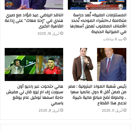
المستلزمات الطبية» تُعد دراسة
الناقد الرياضي عيد فؤاد مع صبري
متكاملة لـ«الشراء الموحد» تُحدد
هندي في “إحنا معاك” على إذاعة
الأصناف المطلوب تعديل أسعارها
القاهرة الكبرى
في الميزانية الجديدة
أبريل 19, 2025
منذ 9 ساعات
رئيس شعبة المواد البترولية : مصر
هاني حتحوت عبر راديو أون
من ضمن أقل 8 دول عالميا سعرا
سبورت إف ام زيزو قال لي مفيش
.. والدولة تضخ مبالغ مالية كبيرة
حاجة اسمها توكيل عام يوقع
لدعم هذا القطاع
باسمي
أبريل 11, 2025
أبريل 8, 2025