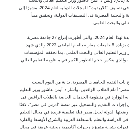
مُفهرَسة ضمن فئة (Q1)، و(11) مجلة مُفهرَسة ضمن فئة (Q2)، وثمّن د. أيمن عاشور وزير التعليم العالي والبحث
العلمي، النتائج التي حققتها الدوريات العلمية المصرية فى تصنيف “كلاريفيت” للمجلات الدولية لعام 2024، مشيرًا إلى
 والبحثية المصرية فى التصنيفات الدولية، وتحقيق مبدأ
عالي والبحث العلمي.
(6 أعلن تصنيف US.NEWS الأمريكى نتائج نسخته الجديدة لهذا العام 2024، والتى أظهرت إدراج 27 جامعة مصرية
ضمن أفضل الجامعات الدولية المدرجة بالتصنيف، وذلك بزيادة 8 جامعات مقارنة بالعام الماضى 2023 والذي شهد
اشور وزير التعليم العالى والبحث العلمي، بما تحققه المؤسسات
، والذي يعكس حجم التطوير الكبير في منظومة التعليم العالي
تح باب التقدم للجامعات المصرية، بداية من اليوم السبت
 في مصر” أمام الطلاب الوافدين، وأشار د. أيمن عاشور وزير التعليم
 به الوزارة في منظومة الخدمات الخاصة بالطلاب الراغبين فى
إجراءات التقديم والتسجيل عبر منصة “ادرس فى مصر”، لافتًا
 وضعتها الدولة لجعل مصر قبلة تعليمية فريدة في مجال التعليم
في الدراسة والتعلم بالمنطقة العربية والشرق الأوسط والقارة
من قدرات بشرية متميزة وخبرات أكاديمية وبحثية عريقة في مجال