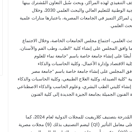
التنفيذي لهذه المراكز، وبحث سُبل التعاون المُشترك بينها
في إطار تحقيق مبدأ التكامل الذي تنص عليه الإستراتيجية الوطنية للتعليم العالي والبحث العلمي 2030، وخلال
 لمراكز التميز في الجامعات المصرية، باعتبارها منارات علمية
بحث العلمي.
البحث العلمي، اجتماع مجلس الجامعات الخاصة، وخلال الاجتماع
ما وافق المجلس على إنشاء كلية “الطب، وطب الفم والأسنان،
يضًا على إنشاء جامعة خاصة باسم “جامعة نماء للعلوم
ية الاقتصاد وإدارة الأعمال، وكلية الحاسبات والذكاء
وافق المجلس على إنشاء جامعة خاصة باسم “جامعة مصر
ة “كلية الصيدلة، وكلية العلاج الطبيعي، وكلية الحاسبات والذكاء
 إنشاء كليتي الطب البشري، وعلوم الحاسب والذكاء الاصطناعي
الفنون الجميلة بجامعة الجيزة الجديدة إلى كلية الفنون
(5 تصدرت مصر المركز الأول عربيًا في عدد الدوريات المُدرجة بتصنيف كلاريفيت للمجلات الدولية لعام 2024، كما
تمت إضافة دوريتين جديدتين ضمن الدوريات الحاصلة على معامل التأثير (Q1) ليضم التصنيف بذلك (9) مجلات مصرية