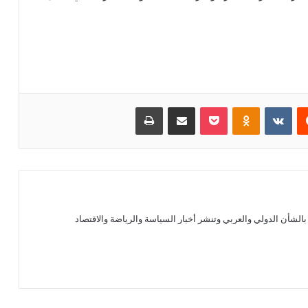
يست
بوكيت
Odnoklassniki
مشاركة عبر البريد
طباعة
الشأن الدولي والعربي وتنشر أخبار السياسة والرياضة والاقتصاد