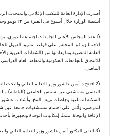
أصدرت الإدارة العامة للمكتب الإعلامي والمتحدث الرسم
أنشطة الوزارة خلال أسبوع في الفترة من ٢٢ يونيو وحتى ٢٩ يونيو، وجاء ذلك على النحو الآتي:
(1 عقد المجلس الأعلى للجامعات اجتماعه الدوري، برئ
الاجتماع وافق المجلس على قواعد تنسيق القبول للجام
العامة المصرية وما يعادلها من (الشهادات العربية والأجن
الماضي.
(2 افتتح د. أيمن عاشور وزير التعليم العالي والبح
النفسى مستشفى عين شمس الجامعى (الباطنة) والتى تع
السكتة الدماغية وجلطات نزيف المخ، وأشاد د. عاشور با
للمرضى، وأثنى على اهتمام مستشفيات جامعة عين ش
الإعاقة والوفاة، مثمنًا إمكانيات الوحدة وتجهيزها بأحد
(3 التقى الدكتور أيمن عاشور وزير التعليم العالي وا