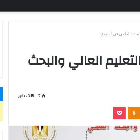
البحث العلمي في أسبوع
تعليم العالي والبحث
7
3 دقائق
بوكيت
Odnoklassniki