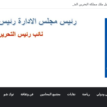
ل ملك مملكة البحرين الشقيقة
 ودولي
رياضة
نقابات
مجتمع المحامين
فن وثقافة
توك شو